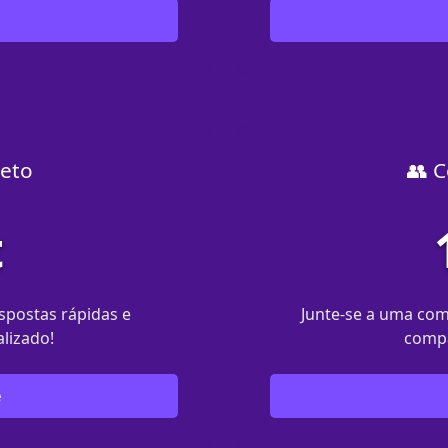
reto
👥 
t
espostas rápidas e
Junte-se a uma com
lizado!
compa
e