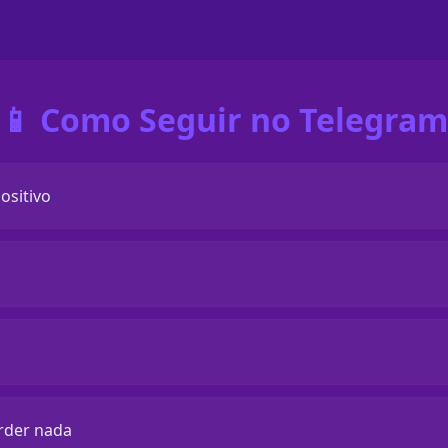
📱 Como Seguir no Telegram
ositivo
erder nada