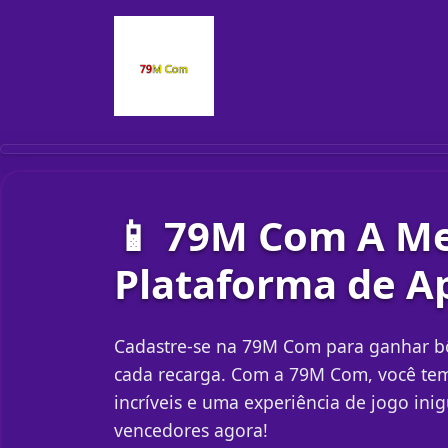
📱 79M Com A M
Plataforma de A
Cadastre-se na 79M Com para ganhar b
cada recarga. Com a 79M Com, você te
incríveis e uma experiência de jogo inig
vencedores agora!