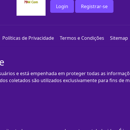
Login
Registrar-se
Políticas de Privacidade
Termos e Condições
Sitemap
de
usuários e está empenhada em proteger todas as informaçõ
os coletados são utilizados exclusivamente para fins de m