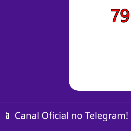
📱 Canal Oficial no Telegram!