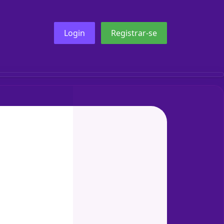
Login
Registrar-se