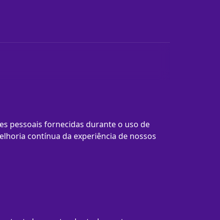
es pessoais fornecidas durante o uso de
elhoria contínua da experiência de nossos