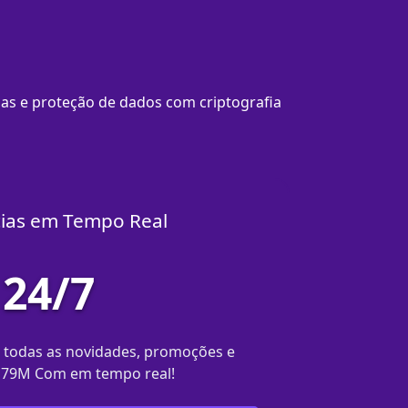
as e proteção de dados com criptografia
cias em Tempo Real
24/7
e todas as novidades, promoções e
 79M Com em tempo real!