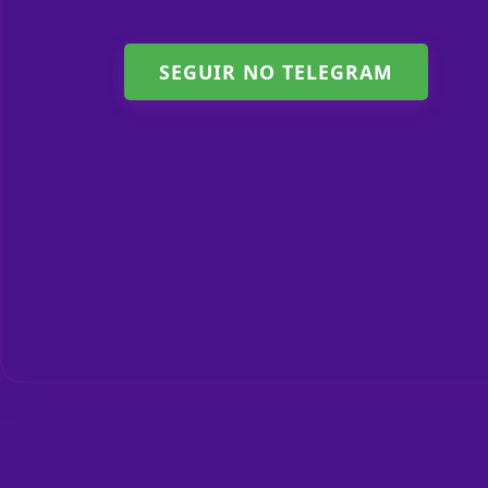
SEGUIR NO TELEGRAM