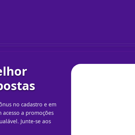
elhor
postas
ônus no cadastro e em
m acesso a promoções
ualável. Junte-se aos