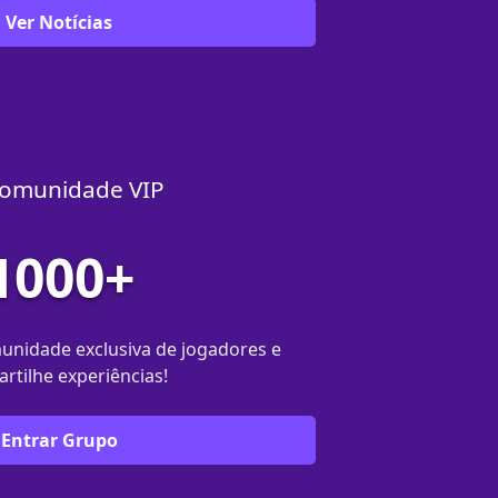
Ver Notícias
Comunidade VIP
1000+
unidade exclusiva de jogadores e
rtilhe experiências!
Entrar Grupo