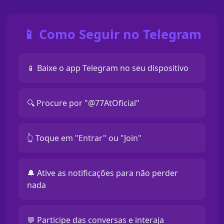
📱 Como Seguir no Telegram
📱 Baixe o app Telegram no seu dispositivo
🔍 Procure por "@77AtOficial"
👆 Toque em "Entrar" ou "Join"
🔔 Ative as notificações para não perder
nada
💬 Participe das conversas e interaja