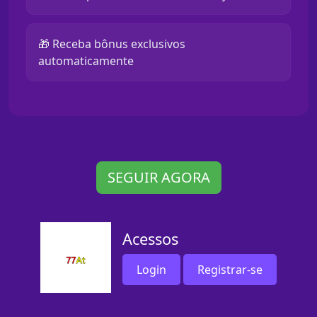
🎁 Receba bônus exclusivos
automaticamente
SEGUIR AGORA
Acessos
Login
Registrar-se