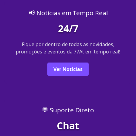
📢 Notícias em Tempo Real
24/7
Fique por dentro de todas as novidades,
promoções e eventos da 77At em tempo real!
Ver Notícias
💬 Suporte Direto
Chat