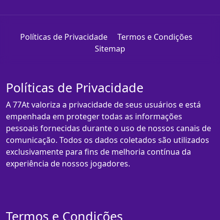
Políticas de Privacidade
Termos e Condições
Sitemap
Políticas de Privacidade
A 77At valoriza a privacidade de seus usuários e está
empenhada em proteger todas as informações
pessoais fornecidas durante o uso de nossos canais de
comunicação. Todos os dados coletados são utilizados
exclusivamente para fins de melhoria contínua da
experiência de nossos jogadores.
Termos e Condições