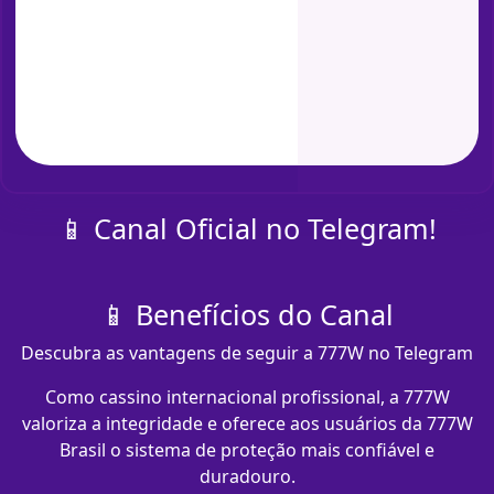
📱 Canal Oficial no Telegram!
📱 Benefícios do Canal
Descubra as vantagens de seguir a 777W no Telegram
Como cassino internacional profissional, a 777W
valoriza a integridade e oferece aos usuários da 777W
Brasil o sistema de proteção mais confiável e
duradouro.