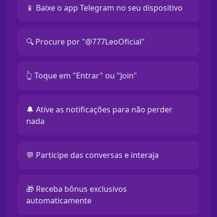
📱 Baixe o app Telegram no seu dispositivo
🔍 Procure por "@777LeoOficial"
👆 Toque em "Entrar" ou "Join"
🔔 Ative as notificações para não perder
nada
💬 Participe das conversas e interaja
🎁 Receba bônus exclusivos
automaticamente