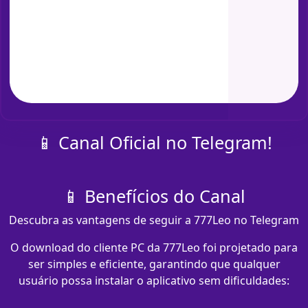
📱 Canal Oficial no Telegram!
📱 Benefícios do Canal
Descubra as vantagens de seguir a 777Leo no Telegram
O download do cliente PC da 777Leo foi projetado para
ser simples e eficiente, garantindo que qualquer
usuário possa instalar o aplicativo sem dificuldades: