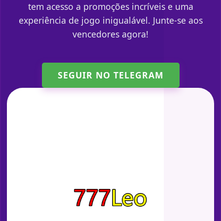
tem acesso a promoções incríveis e uma
experiência de jogo inigualável. Junte-se aos
vencedores agora!
SEGUIR NO TELEGRAM