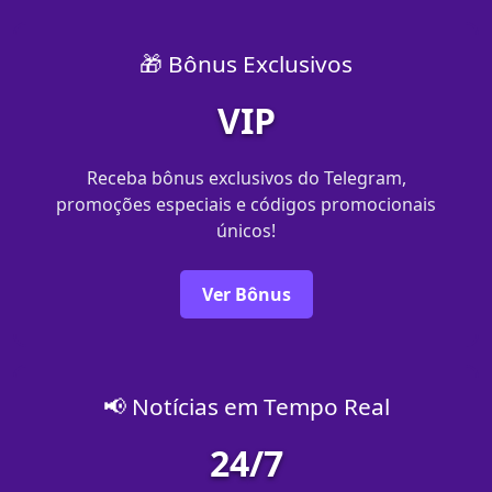
🎁 Bônus Exclusivos
VIP
Receba bônus exclusivos do Telegram,
promoções especiais e códigos promocionais
únicos!
Ver Bônus
📢 Notícias em Tempo Real
24/7