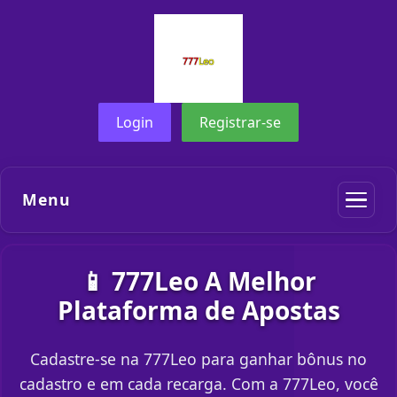
Login
Registrar-se
Menu
📱 777Leo A Melhor
Plataforma de Apostas
Cadastre-se na 777Leo para ganhar bônus no
cadastro e em cada recarga. Com a 777Leo, você