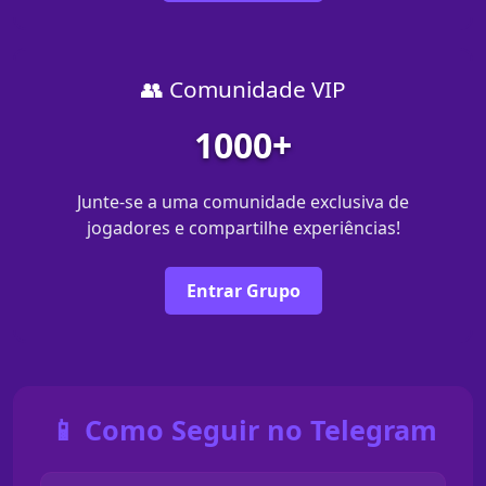
👥 Comunidade VIP
1000+
Junte-se a uma comunidade exclusiva de
jogadores e compartilhe experiências!
Entrar Grupo
📱 Como Seguir no Telegram