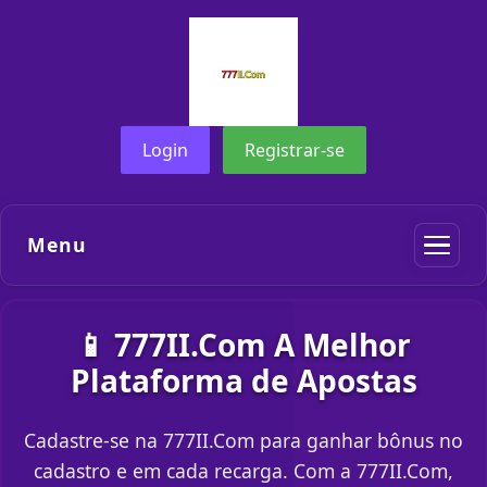
Login
Registrar-se
Menu
📱 777II.Com A Melhor
Plataforma de Apostas
Cadastre-se na 777II.Com para ganhar bônus no
cadastro e em cada recarga. Com a 777II.Com,