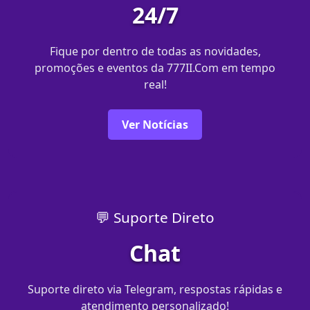
24/7
Fique por dentro de todas as novidades,
promoções e eventos da 777II.Com em tempo
real!
Ver Notícias
💬 Suporte Direto
Chat
Suporte direto via Telegram, respostas rápidas e
atendimento personalizado!