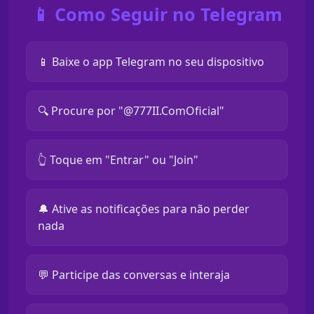
📱 Como Seguir no Telegram
📱 Baixe o app Telegram no seu dispositivo
🔍 Procure por "@777II.ComOficial"
👆 Toque em "Entrar" ou "Join"
🔔 Ative as notificações para não perder
nada
💬 Participe das conversas e interaja