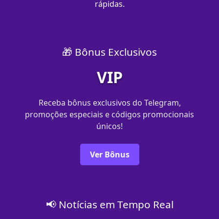
rápidas.
🎁 Bônus Exclusivos
VIP
Receba bônus exclusivos do Telegram,
promoções especiais e códigos promocionais
únicos!
Ver Bônus
📢 Notícias em Tempo Real