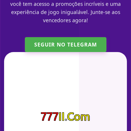
você tem acesso a promoções incríveis e uma
experiência de jogo inigualável. Junte-se aos
vencedores agora!
SEGUIR NO TELEGRAM