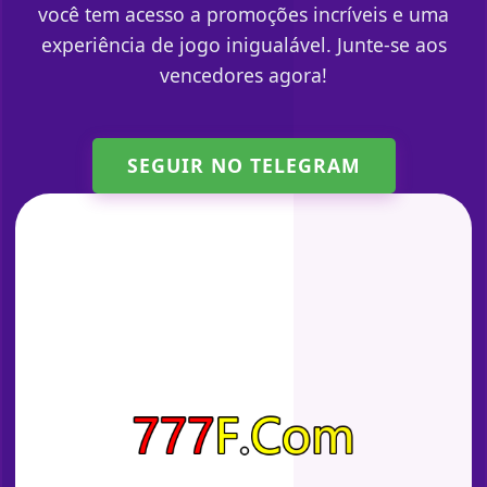
você tem acesso a promoções incríveis e uma
experiência de jogo inigualável. Junte-se aos
vencedores agora!
SEGUIR NO TELEGRAM