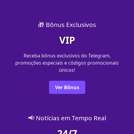
🎁 Bônus Exclusivos
VIP
Receba bônus exclusivos do Telegram,
promoções especiais e códigos promocionais
únicos!
Ver Bônus
📢 Notícias em Tempo Real
24/7