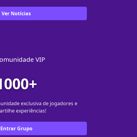
Ver Notícias
Comunidade VIP
1000+
unidade exclusiva de jogadores e
rtilhe experiências!
Entrar Grupo