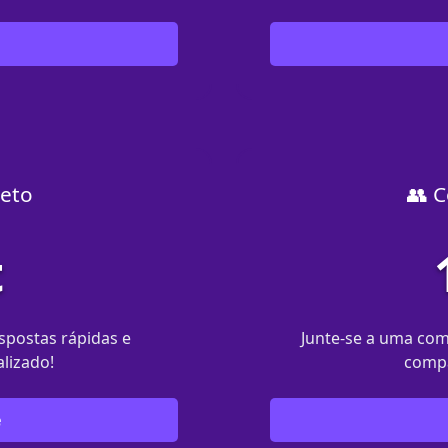
reto
👥 
t
espostas rápidas e
Junte-se a uma com
lizado!
compa
e