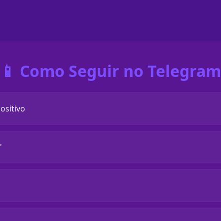
📱 Como Seguir no Telegram
ositivo
"