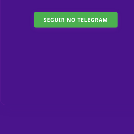
SEGUIR NO TELEGRAM