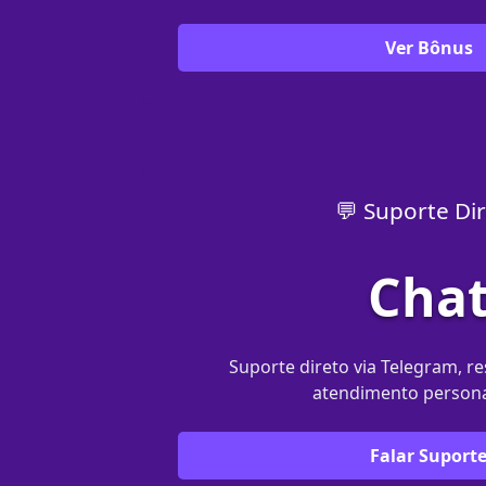
Ver Bônus
💬 Suporte Di
Cha
Suporte direto via Telegram, r
atendimento persona
Falar Suport