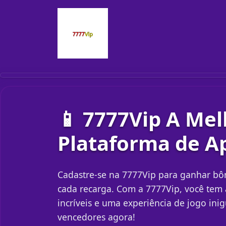
📱 7777Vip A Mel
Plataforma de A
Cadastre-se na 7777Vip para ganhar bô
cada recarga. Com a 7777Vip, você tem
incríveis e uma experiência de jogo inig
vencedores agora!