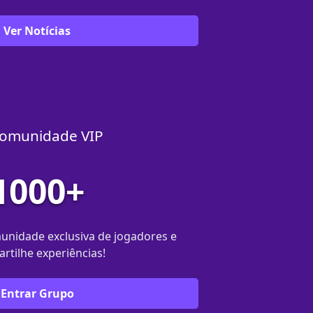
Ver Notícias
Comunidade VIP
1000+
unidade exclusiva de jogadores e
rtilhe experiências!
Entrar Grupo