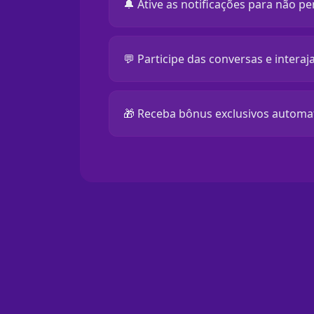
🔔 Ative as notificações para não p
💬 Participe das conversas e interaj
🎁 Receba bônus exclusivos autom