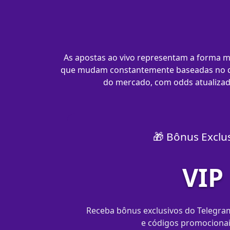
As apostas ao vivo representam a forma m
que mudam constantemente baseadas no qu
do mercado, com odds atualizada
🎁 Bônus Exclu
VIP
Receba bônus exclusivos do Telegra
e códigos promocionai