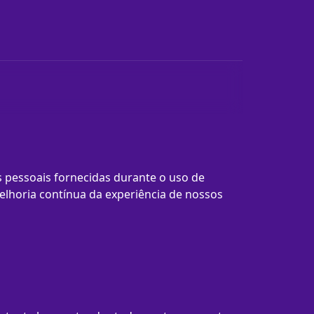
 pessoais fornecidas durante o uso de
elhoria contínua da experiência de nossos