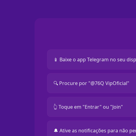
📱 Baixe o app Telegram no seu disp
🔍 Procure por "@76Q VipOficial"
👆 Toque em "Entrar" ou "Join"
🔔 Ative as notificações para não p