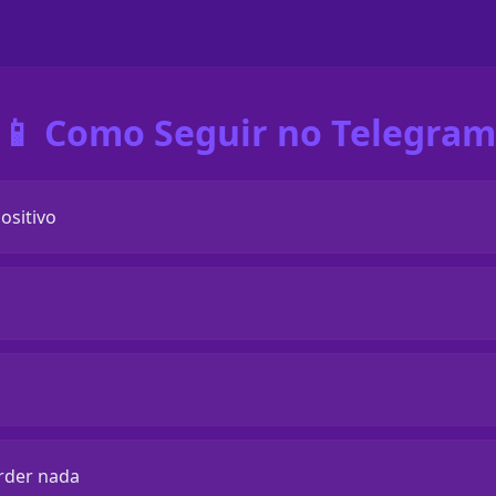
📱 Como Seguir no Telegram
ositivo
erder nada