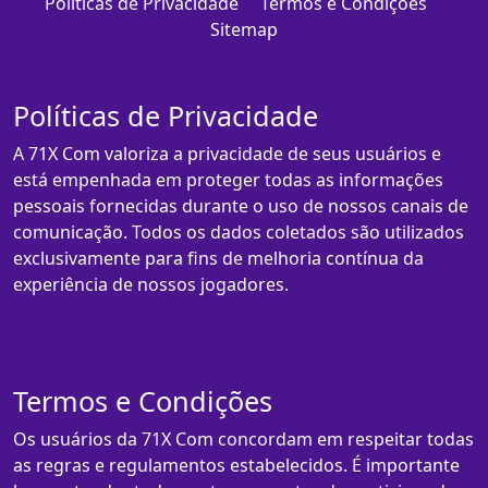
Políticas de Privacidade
Termos e Condições
Sitemap
Políticas de Privacidade
A 71X Com valoriza a privacidade de seus usuários e
está empenhada em proteger todas as informações
pessoais fornecidas durante o uso de nossos canais de
comunicação. Todos os dados coletados são utilizados
exclusivamente para fins de melhoria contínua da
experiência de nossos jogadores.
Termos e Condições
Os usuários da 71X Com concordam em respeitar todas
as regras e regulamentos estabelecidos. É importante