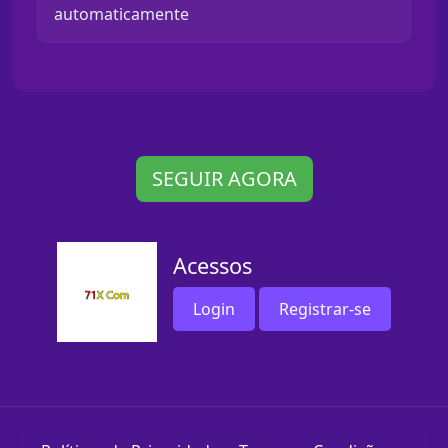
automaticamente
SEGUIR AGORA
Acessos
Login
Registrar-se