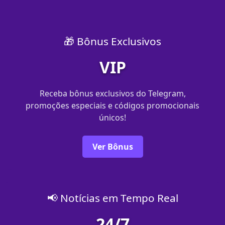
🎁 Bônus Exclusivos
VIP
Receba bônus exclusivos do Telegram,
promoções especiais e códigos promocionais
únicos!
Ver Bônus
📢 Notícias em Tempo Real
24/7