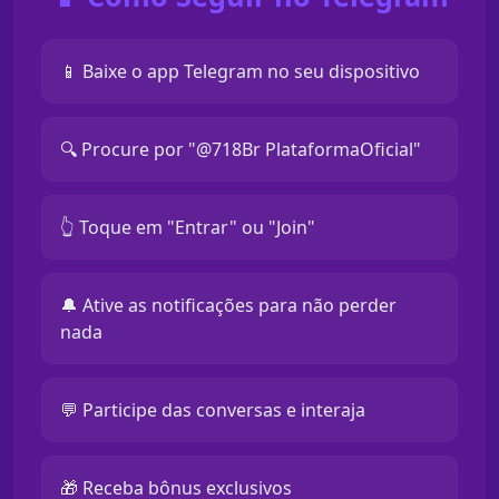
📱 Baixe o app Telegram no seu dispositivo
🔍 Procure por "@718Br PlataformaOficial"
👆 Toque em "Entrar" ou "Join"
🔔 Ative as notificações para não perder
nada
💬 Participe das conversas e interaja
🎁 Receba bônus exclusivos