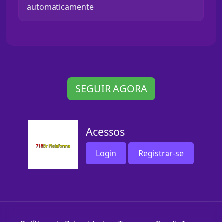
automaticamente
SEGUIR AGORA
Acessos
Login
Registrar-se