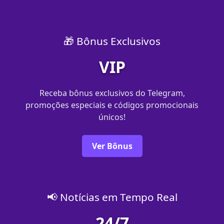
🎁 Bônus Exclusivos
VIP
Receba bônus exclusivos do Telegram,
promoções especiais e códigos promocionais
únicos!
Ver Bônus
📢 Notícias em Tempo Real
24/7