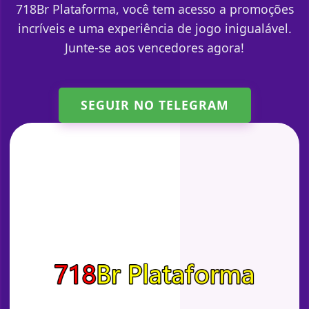
718Br Plataforma, você tem acesso a promoções
incríveis e uma experiência de jogo inigualável.
Junte-se aos vencedores agora!
SEGUIR NO TELEGRAM