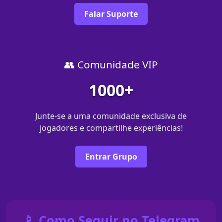
Falar Suporte
👥 Comunidade VIP
1000+
Junte-se a uma comunidade exclusiva de
jogadores e compartilhe experiências!
Entrar Grupo
📱 Como Seguir no Telegram