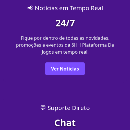
📢 Notícias em Tempo Real
24/7
Fique por dentro de todas as novidades,
promoções e eventos da 6HH Plataforma De
Jogos em tempo real!
Ver Notícias
💬 Suporte Direto
Chat