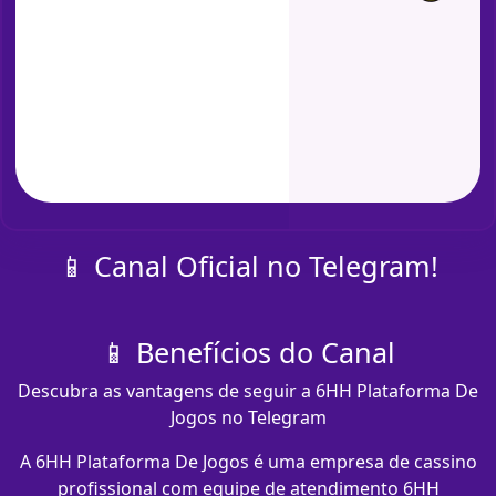
📱 Canal Oficial no Telegram!
📱 Benefícios do Canal
Descubra as vantagens de seguir a 6HH Plataforma De
Jogos no Telegram
A 6HH Plataforma De Jogos é uma empresa de cassino
profissional com equipe de atendimento 6HH