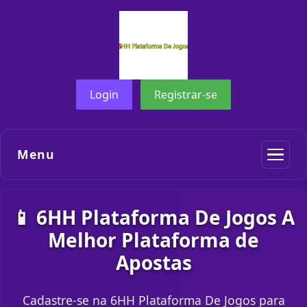
Login
Registrar-se
Menu
📱 6HH Plataforma De Jogos A
Melhor Plataforma de
Apostas
Cadastre-se na 6HH Plataforma De Jogos para