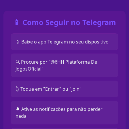
📱 Como Seguir no Telegram
📱 Baixe o app Telegram no seu dispositivo
🔍 Procure por "@6HH Plataforma De
JogosOficial"
👆 Toque em "Entrar" ou "Join"
🔔 Ative as notificações para não perder
nada