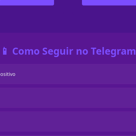
📱 Como Seguir no Telegram
ositivo