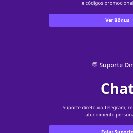
e códigos promocionai
Ver Bônus
💬 Suporte Di
Cha
Suporte direto via Telegram, r
atendimento persona
Falar Suport