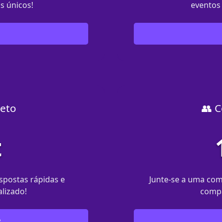
s únicos!
eventos
reto
👥 
t
espostas rápidas e
Junte-se a uma com
lizado!
compa
e