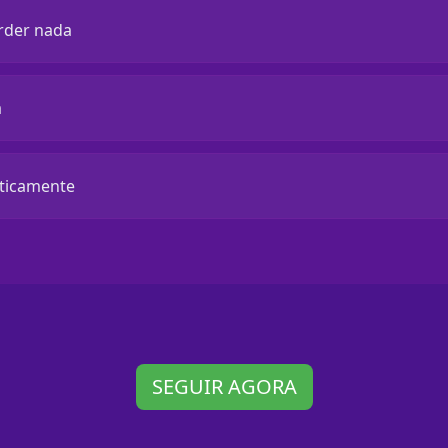
erder nada
a
aticamente
SEGUIR AGORA