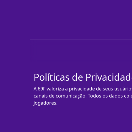
Políticas de Privacida
A 69F valoriza a privacidade de seus usuár
canais de comunicação. Todos os dados cole
jogadores.