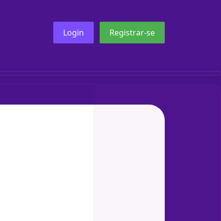
Login
Registrar-se