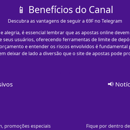
📱 Benefícios do Canal
Descubra as vantagens de seguir a 69F no Telegram
e alegria, é essencial lembrar que as apostas online deve
 seus usuários, oferecendo ferramentas de limite de depós
 orçamento e entender os riscos envolvidos é fundamental 
sem deixar de lado a diversão que o site de apostas pode pr
sivos
📢 Notí
m, promoções especiais
Fique por dentro d