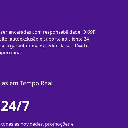
m ser encaradas com responsabilidade. O
69F
ito, autoexclusão e suporte ao cliente 24
para garantir uma experiência saudável e
oporcionar.
cias em Tempo Real
24/7
e todas as novidades, promoções e