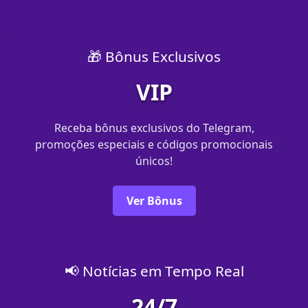
🎁 Bônus Exclusivos
VIP
Receba bônus exclusivos do Telegram,
promoções especiais e códigos promocionais
únicos!
Ver Bônus
📢 Notícias em Tempo Real
24/7