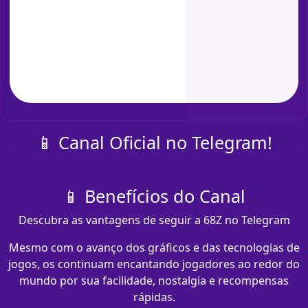
📱 Canal Oficial no Telegram!
📱 Benefícios do Canal
Descubra as vantagens de seguir a 68Z no Telegram
Mesmo com o avanço dos gráficos e das tecnologias de
jogos, os continuam encantando jogadores ao redor do
mundo por sua facilidade, nostalgia e recompensas
rápidas.