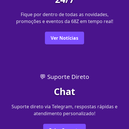
Fique por dentro de todas as novidades,
promoções e eventos da 68Z em tempo real!
Ver Notícias
💬 Suporte Direto
Chat
Suporte direto via Telegram, respostas rápidas e
atendimento personalizado!