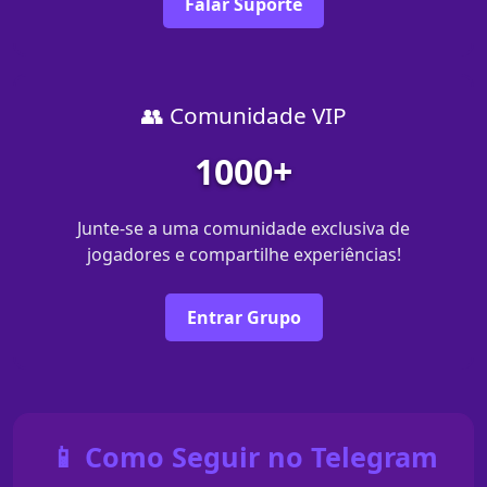
Falar Suporte
👥 Comunidade VIP
1000+
Junte-se a uma comunidade exclusiva de
jogadores e compartilhe experiências!
Entrar Grupo
📱 Como Seguir no Telegram