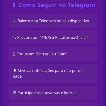
📱 Como Seguir no Telegram
📱 Baixe o app Telegram no seu dispositivo
🔍 Procure por "@678G PlataformaOficial"
👆 Toque em "Entrar" ou "Join"
🔔 Ative as notificações para não perder
nada
💬 Participe das conversas e interaja