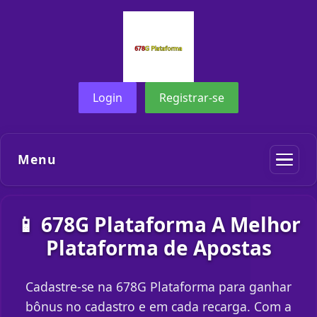
Login
Registrar-se
Menu
📱 678G Plataforma A Melhor
Plataforma de Apostas
Cadastre-se na 678G Plataforma para ganhar
bônus no cadastro e em cada recarga. Com a