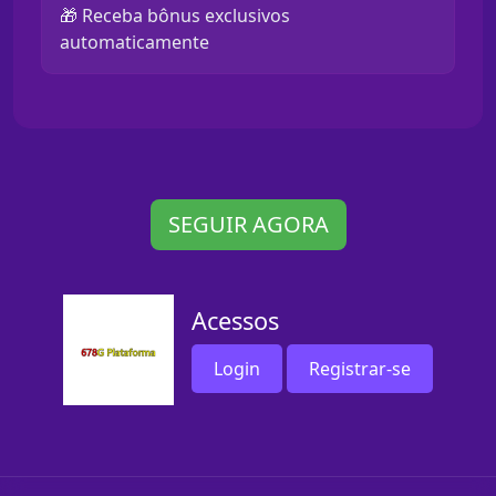
🎁 Receba bônus exclusivos
automaticamente
SEGUIR AGORA
Acessos
Login
Registrar-se