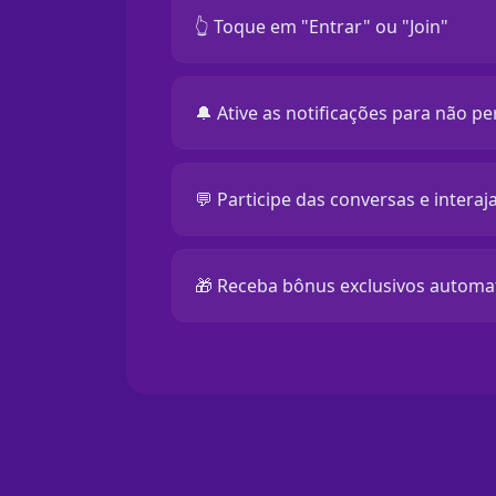
👆 Toque em "Entrar" ou "Join"
🔔 Ative as notificações para não p
💬 Participe das conversas e interaj
🎁 Receba bônus exclusivos autom