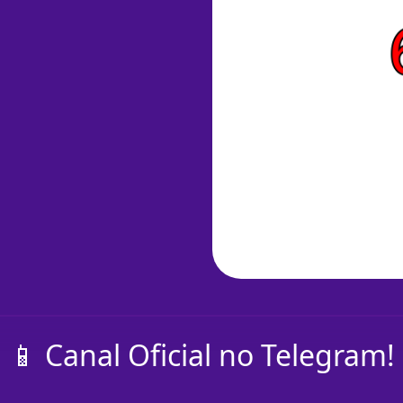
📱 Canal Oficial no Telegram!