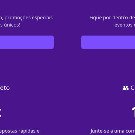
m, promoções especiais
Fique por dentro d
s únicos!
eventos 
reto
👥 
t
espostas rápidas e
Junte-se a uma com