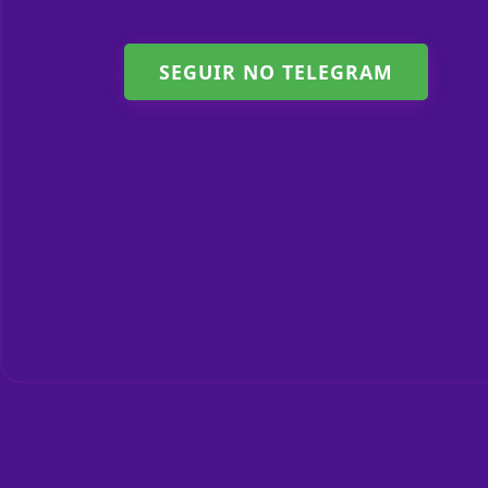
SEGUIR NO TELEGRAM