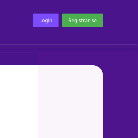
Login
Registrar-se