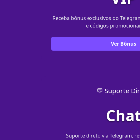
Receba bônus exclusivos do Telegra
e códigos promocionai
Ver Bônus
💬 Suporte Di
Cha
Suporte direto via Telegram, r