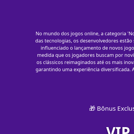
No mundo dos jogos online, a categoria 'N
das tecnologias, os desenvolvedores estão
influenciado o lançamento de novos jogo
medida que os jogadores buscam por novi
os clássicos reimaginados até os mais inov
garantindo uma experiência diversificada. 
🎁 Bônus Exclu
VIP