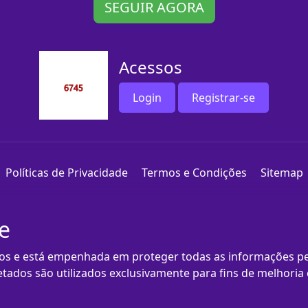
SEGUIR AGORA
Acessos
Login
Registrar-se
Políticas de Privacidade
Termos e Condições
Sitemap
de
rios e está empenhada em proteger todas as informações p
tados são utilizados exclusivamente para fins de melhoria