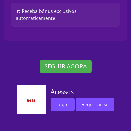
🎁 Receba bônus exclusivos
automaticamente
SEGUIR AGORA
Acessos
Login
Registrar-se