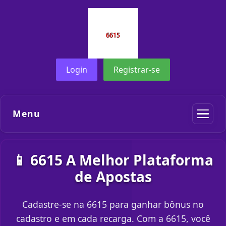
Login
Registrar-se
Menu
📱 6615 A Melhor Plataforma
de Apostas
Cadastre-se na 6615 para ganhar bônus no
cadastro e em cada recarga. Com a 6615, você