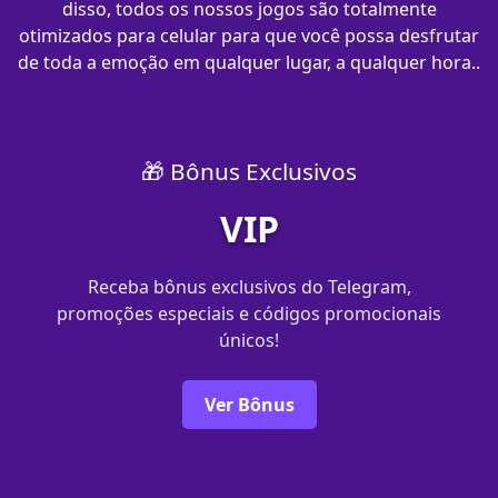
disso, todos os nossos jogos são totalmente
otimizados para celular para que você possa desfrutar
de toda a emoção em qualquer lugar, a qualquer hora..
🎁 Bônus Exclusivos
VIP
Receba bônus exclusivos do Telegram,
promoções especiais e códigos promocionais
únicos!
Ver Bônus