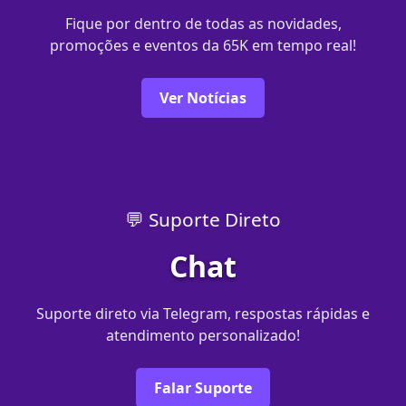
Fique por dentro de todas as novidades,
promoções e eventos da 65K em tempo real!
Ver Notícias
💬 Suporte Direto
Chat
Suporte direto via Telegram, respostas rápidas e
atendimento personalizado!
Falar Suporte