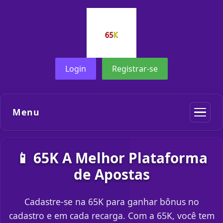
Login
Registrar-se
Menu
📱 65K A Melhor Plataforma
de Apostas
Cadastre-se na 65K para ganhar bônus no
cadastro e em cada recarga. Com a 65K, você tem