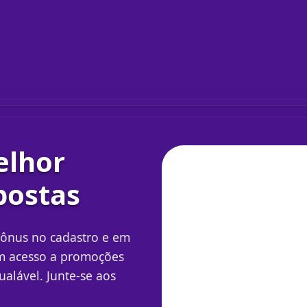
elhor
postas
bônus no cadastro e em
em acesso a promoções
ualável. Junte-se aos