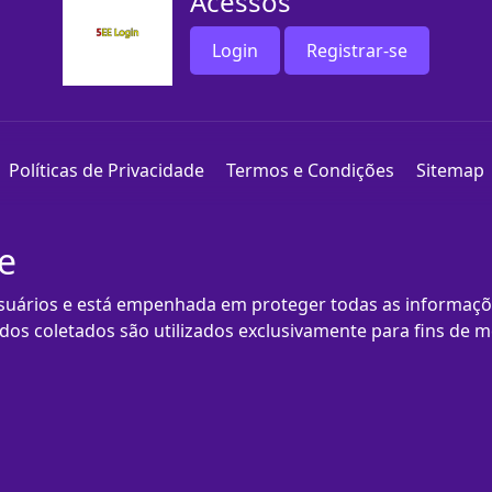
Acessos
Login
Registrar-se
Políticas de Privacidade
Termos e Condições
Sitemap
de
 usuários e está empenhada em proteger todas as informaçõ
os coletados são utilizados exclusivamente para fins de m