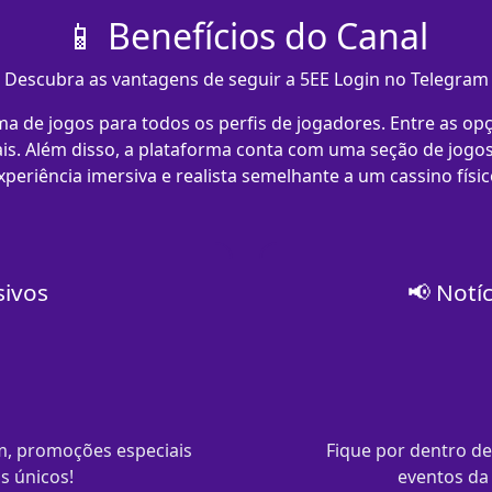
📱 Benefícios do Canal
Descubra as vantagens de seguir a 5EE Login no Telegram
 de jogos para todos os perfis de jogadores. Entre as opçõ
mais. Além disso, a plataforma conta com uma seção de jog
xperiência imersiva e realista semelhante a um cassino físic
sivos
📢 Notí
m, promoções especiais
Fique por dentro d
s únicos!
eventos da