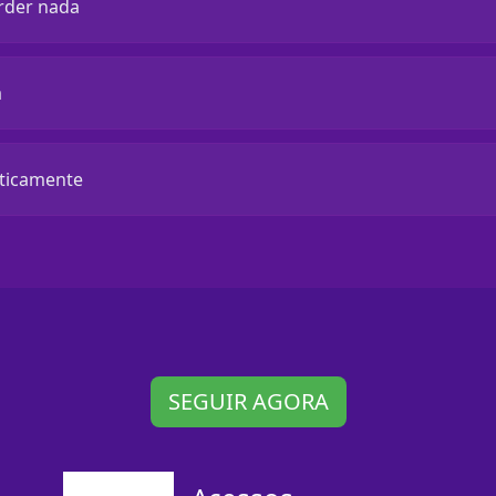
erder nada
a
aticamente
SEGUIR AGORA