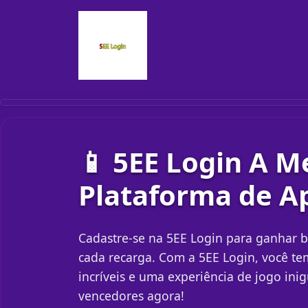
📱 5EE Login A M
Plataforma de A
Cadastre-se na 5EE Login para ganhar 
cada recarga. Com a 5EE Login, você t
incríveis e uma experiência de jogo inig
vencedores agora!