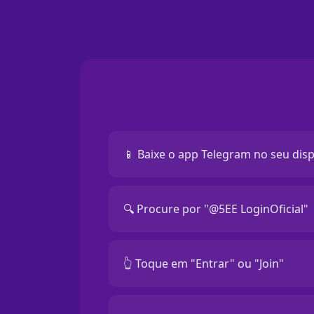
📱 Baixe o app Telegram no seu disp
🔍 Procure por "@5EE LoginOficial"
👆 Toque em "Entrar" ou "Join"