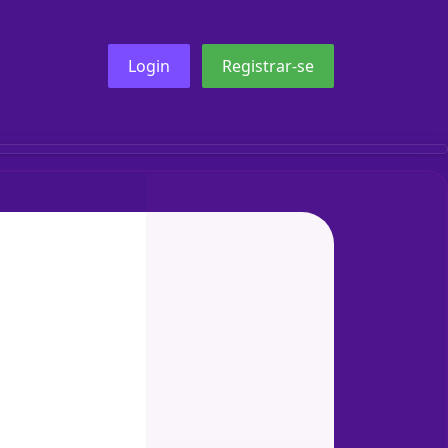
Login
Registrar-se