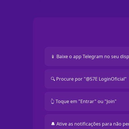
📱 Baixe o app Telegram no seu disp
🔍 Procure por "@57E LoginOficial"
👆 Toque em "Entrar" ou "Join"
🔔 Ative as notificações para não p