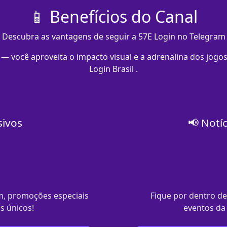
📱 Benefícios do Canal
Descubra as vantagens de seguir a 57E Login no Telegram
 — você aproveita o impacto visual e a adrenalina dos jog
Login Brasil .
sivos
📢 Notí
m, promoções especiais
Fique por dentro d
s únicos!
eventos da