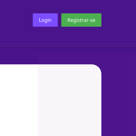
Login
Registrar-se