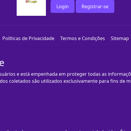
Login
Registrar-se
Políticas de Privacidade
Termos e Condições
Sitemap
de
 usuários e está empenhada em proteger todas as informaçõ
os coletados são utilizados exclusivamente para fins de m