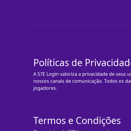
Políticas de Privacida
A 57E Login valoriza a privacidade de seus
nossos canais de comunicação. Todos os dad
jogadores.
Termos e Condições