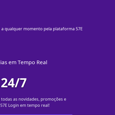
os a qualquer momento pela plataforma 57E
cias em Tempo Real
24/7
e todas as novidades, promoções e
 57E Login em tempo real!