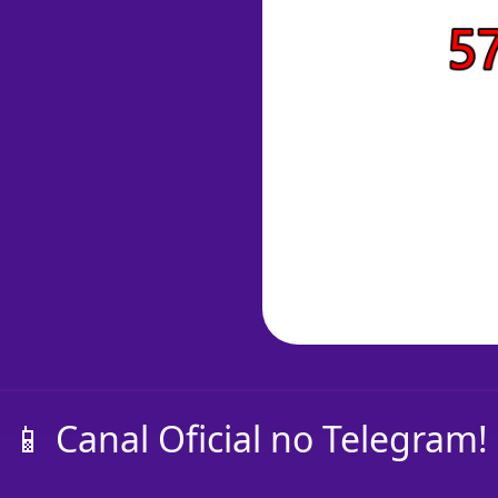
📱 Canal Oficial no Telegram!