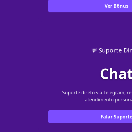
Ver Bônus
💬 Suporte Di
Cha
Suporte direto via Telegram, r
atendimento persona
Falar Suport