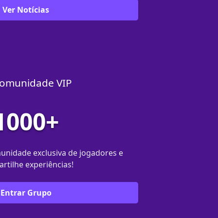
Ver Notícias
Comunidade VIP
1000+
unidade exclusiva de jogadores e
rtilhe experiências!
Entrar Grupo