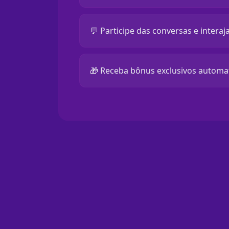
💬 Participe das conversas e interaj
🎁 Receba bônus exclusivos autom