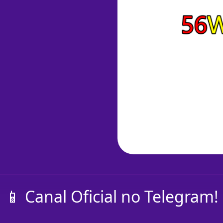
📱 Canal Oficial no Telegram!