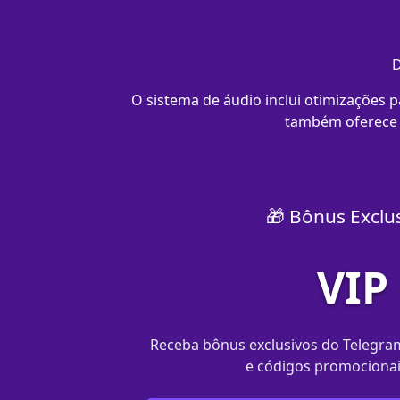
D
O sistema de áudio inclui otimizações p
também oferece 
🎁 Bônus Exclu
VIP
Receba bônus exclusivos do Telegra
e códigos promocionai