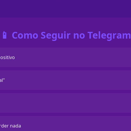
📱 Como Seguir no Telegram
ositivo
al"
erder nada