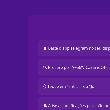
📱 Baixe o app Telegram no seu disp
🔍 Procure por "@56W CaSSinoOfici
👆 Toque em "Entrar" ou "Join"
🔔 Ative as notificações para não p