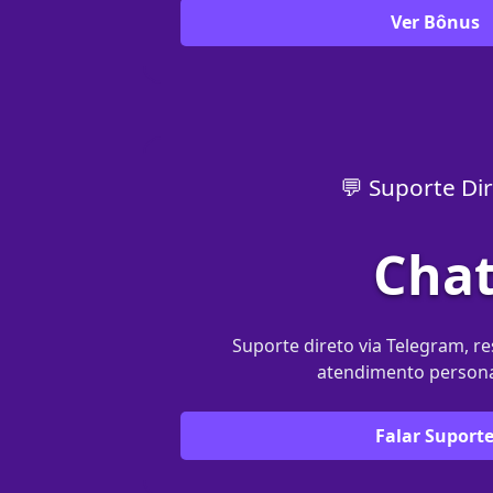
Ver Bônus
💬 Suporte Di
Cha
Suporte direto via Telegram, r
atendimento persona
Falar Suport