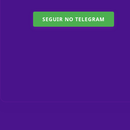
SEGUIR NO TELEGRAM