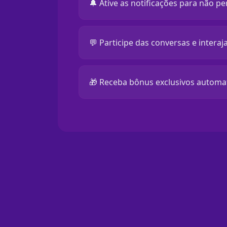
🔔 Ative as notificações para não p
💬 Participe das conversas e interaj
🎁 Receba bônus exclusivos autom