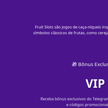
Fruit Slots são jogos de caça-níqueis i
símbolos clássicos de frutas, como cerej
🎁 Bônus Exclu
VIP
Receba bônus exclusivos do Telegra
e códigos promocionai