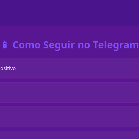
📱 Como Seguir no Telegram
ositivo