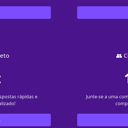
reto
👥 
t
espostas rápidas e
Junte-se a uma com
lizado!
compa
e