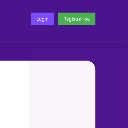
Login
Registrar-se