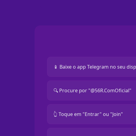
📱 Baixe o app Telegram no seu disp
🔍 Procure por "@56R.ComOficial"
👆 Toque em "Entrar" ou "Join"