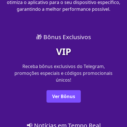
otimiza o aplicativo para o seu dispositivo específico,
garantindo a melhor performance possível.
🎁 Bônus Exclusivos
VIP
Receba bônus exclusivos do Telegram,
promoções especiais e códigos promocionais
únicos!
Ver Bônus
📢 Notícias em Tempo Real