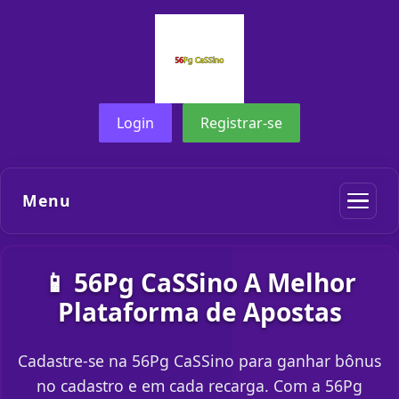
Login
Registrar-se
Menu
📱 56Pg CaSSino A Melhor
Plataforma de Apostas
Cadastre-se na 56Pg CaSSino para ganhar bônus
no cadastro e em cada recarga. Com a 56Pg