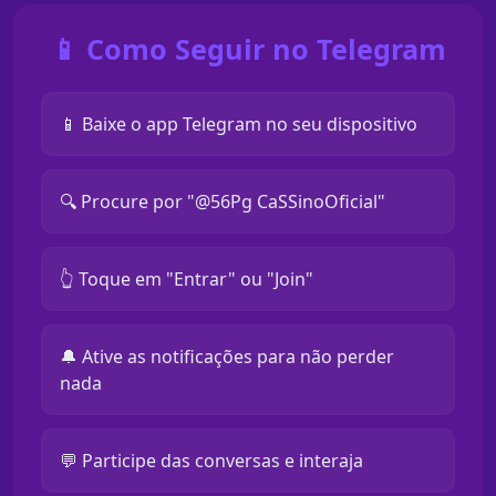
📱 Como Seguir no Telegram
📱 Baixe o app Telegram no seu dispositivo
🔍 Procure por "@56Pg CaSSinoOficial"
👆 Toque em "Entrar" ou "Join"
🔔 Ative as notificações para não perder
nada
💬 Participe das conversas e interaja