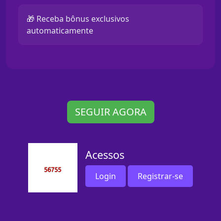
🎁 Receba bônus exclusivos
automaticamente
SEGUIR AGORA
Acessos
Login
Registrar-se