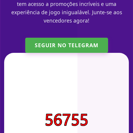
tem acesso a promoções incríveis e uma
experiência de jogo inigualável. Junte-se aos
vencedores agora!
SEGUIR NO TELEGRAM