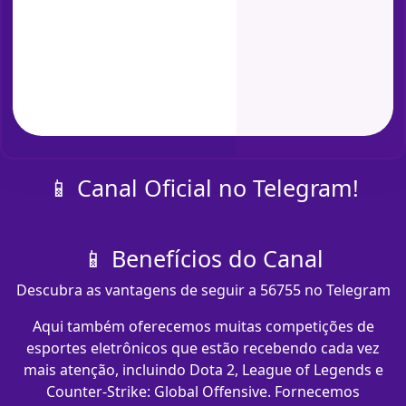
📱 Canal Oficial no Telegram!
📱 Benefícios do Canal
Descubra as vantagens de seguir a 56755 no Telegram
Aqui também oferecemos muitas competições de
esportes eletrônicos que estão recebendo cada vez
mais atenção, incluindo Dota 2, League of Legends e
Counter-Strike: Global Offensive. Fornecemos