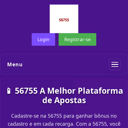
Login
Registrar-se
Menu
📱 56755 A Melhor Plataforma
de Apostas
Cadastre-se na 56755 para ganhar bônus no
cadastro e em cada recarga. Com a 56755, você