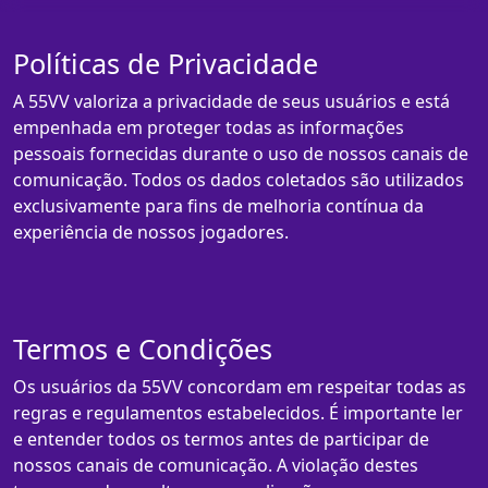
Políticas de Privacidade
A 55VV valoriza a privacidade de seus usuários e está
empenhada em proteger todas as informações
pessoais fornecidas durante o uso de nossos canais de
comunicação. Todos os dados coletados são utilizados
exclusivamente para fins de melhoria contínua da
experiência de nossos jogadores.
Termos e Condições
Os usuários da 55VV concordam em respeitar todas as
regras e regulamentos estabelecidos. É importante ler
e entender todos os termos antes de participar de
nossos canais de comunicação. A violação destes