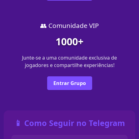
👥 Comunidade VIP
1000+
Junte-se a uma comunidade exclusiva de
jogadores e compartilhe experiências!
Entrar Grupo
📱 Como Seguir no Telegram