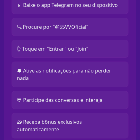
📱 Baixe o app Telegram no seu dispositivo
🔍 Procure por "@55VVOficial"
👆 Toque em "Entrar" ou "Join"
🔔 Ative as notificações para não perder
nada
💬 Participe das conversas e interaja
🎁 Receba bônus exclusivos
automaticamente