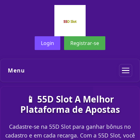
Login
Registrar-se
Menu
📱 55D Slot A Melhor
Plataforma de Apostas
Cadastre-se na 55D Slot para ganhar bônus no
cadastro e em cada recarga. Com a 55D Slot, você