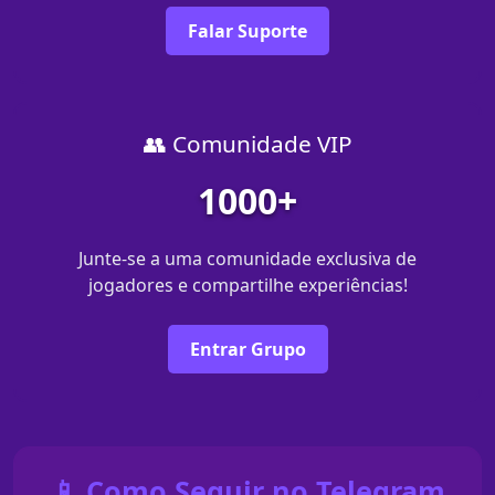
Falar Suporte
👥 Comunidade VIP
1000+
Junte-se a uma comunidade exclusiva de
jogadores e compartilhe experiências!
Entrar Grupo
📱 Como Seguir no Telegram