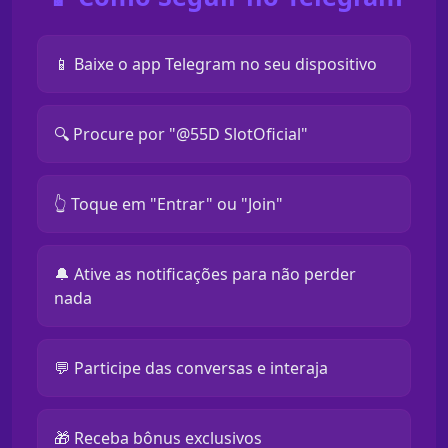
📱 Baixe o app Telegram no seu dispositivo
🔍 Procure por "@55D SlotOficial"
👆 Toque em "Entrar" ou "Join"
🔔 Ative as notificações para não perder
nada
💬 Participe das conversas e interaja
🎁 Receba bônus exclusivos