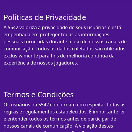
Políticas de Privacidade
A 5542 valoriza a privacidade de seus usuários e está
empenhada em proteger todas as informações
pessoais fornecidas durante o uso de nossos canais de
comunicação. Todos os dados coletados são utilizados
exclusivamente para fins de melhoria contínua da
experiência de nossos jogadores.
Termos e Condições
Os usuários da 5542 concordam em respeitar todas as
regras e regulamentos estabelecidos. É importante ler
e entender todos os termos antes de participar de
nossos canais de comunicação. A violação destes