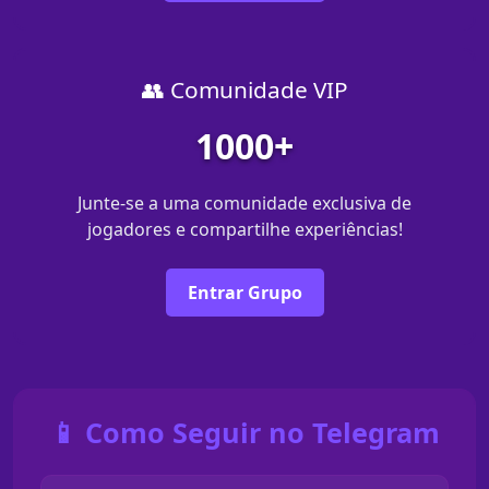
👥 Comunidade VIP
1000+
Junte-se a uma comunidade exclusiva de
jogadores e compartilhe experiências!
Entrar Grupo
📱 Como Seguir no Telegram