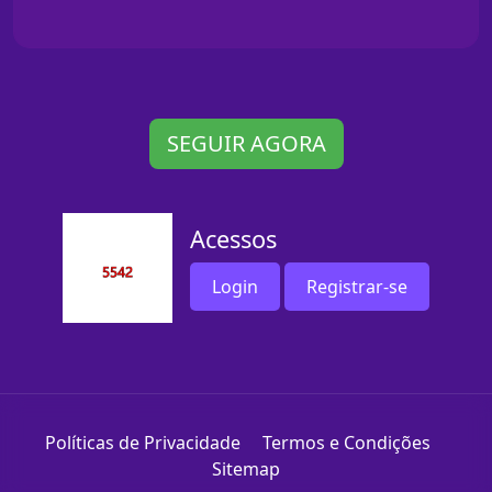
SEGUIR AGORA
Acessos
Login
Registrar-se
Políticas de Privacidade
Termos e Condições
Sitemap