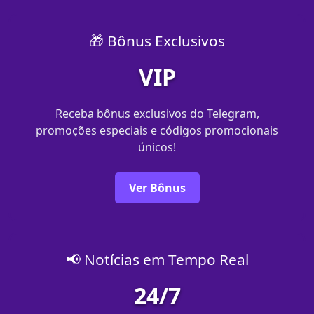
🎁 Bônus Exclusivos
VIP
Receba bônus exclusivos do Telegram,
promoções especiais e códigos promocionais
únicos!
Ver Bônus
📢 Notícias em Tempo Real
24/7