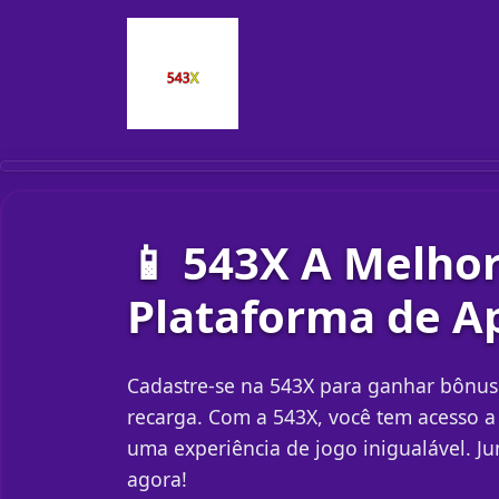
📱 543X A Melho
Plataforma de A
Cadastre-se na 543X para ganhar bônus
recarga. Com a 543X, você tem acesso a
uma experiência de jogo inigualável. J
agora!