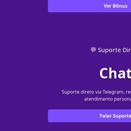
Ver Bônus
💬 Suporte Di
Cha
Suporte direto via Telegram, r
atendimento persona
Falar Suport