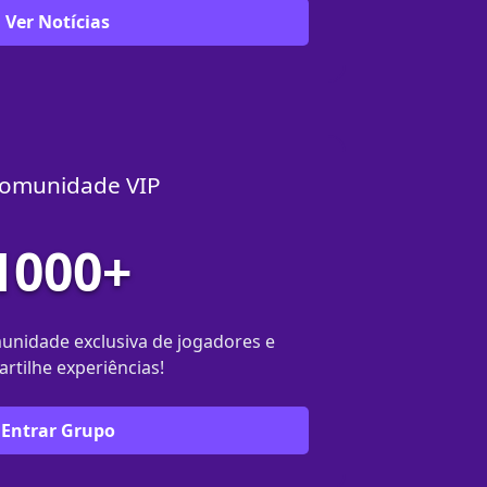
Ver Notícias
Comunidade VIP
1000+
unidade exclusiva de jogadores e
rtilhe experiências!
Entrar Grupo