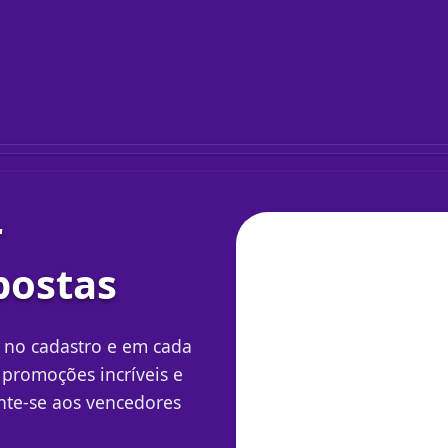
r
postas
 no cadastro e em cada
 promoções incríveis e
unte-se aos vencedores