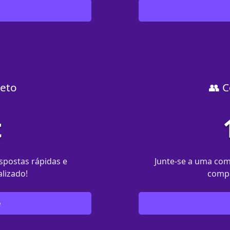
reto
👥 
t
espostas rápidas e
Junte-se a uma com
lizado!
compa
e