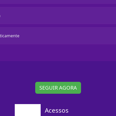
a
aticamente
SEGUIR AGORA
Acessos