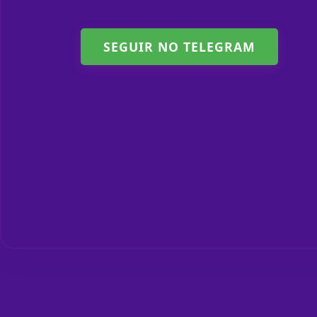
SEGUIR NO TELEGRAM