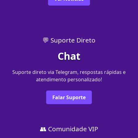
💬 Suporte Direto
Chat
Suporte direto via Telegram, respostas rápidas e
atendimento personalizado!
Falar Suporte
👥 Comunidade VIP