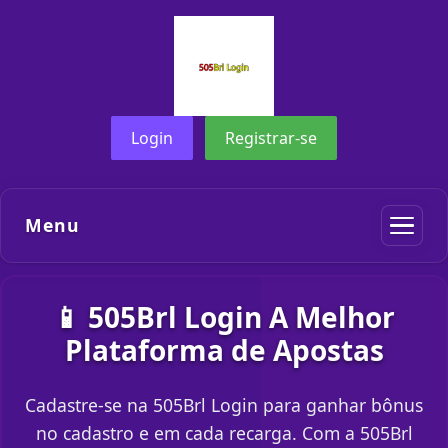
Login
Registrar-se
Menu
📱 505Brl Login A Melhor
Plataforma de Apostas
Cadastre-se na 505Brl Login para ganhar bônus
no cadastro e em cada recarga. Com a 505Brl