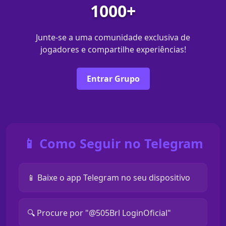
1000+
Junte-se a uma comunidade exclusiva de
jogadores e compartilhe experiências!
Entrar Grupo
📱 Como Seguir no Telegram
📱 Baixe o app Telegram no seu dispositivo
🔍 Procure por "@505Brl LoginOficial"