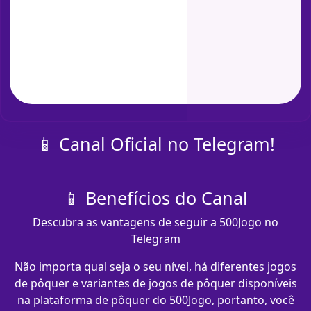
📱 Canal Oficial no Telegram!
📱 Benefícios do Canal
Descubra as vantagens de seguir a 500Jogo no
Telegram
Não importa qual seja o seu nível, há diferentes jogos
de pôquer e variantes de jogos de pôquer disponíveis
na plataforma de pôquer do 500Jogo, portanto, você