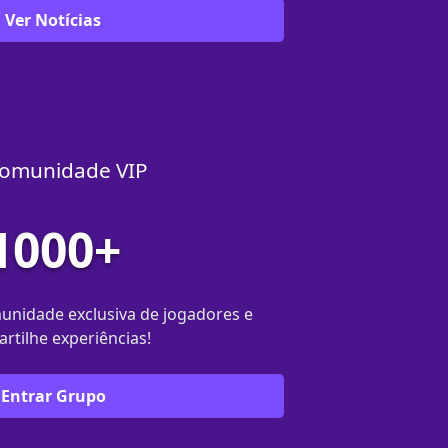
Ver Notícias
Comunidade VIP
1000+
unidade exclusiva de jogadores e
rtilhe experiências!
Entrar Grupo