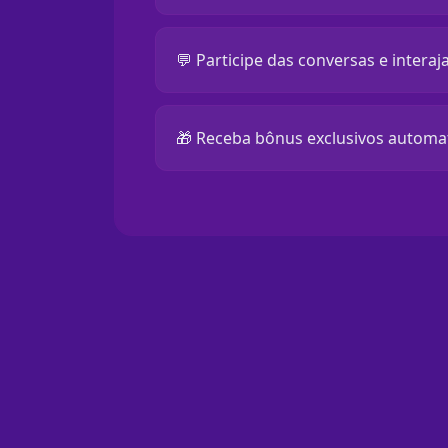
💬 Participe das conversas e interaj
🎁 Receba bônus exclusivos autom