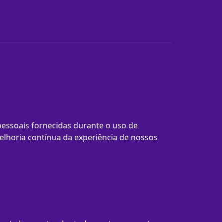
pessoais fornecidas durante o uso de
elhoria contínua da experiência de nossos