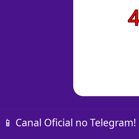
📱 Canal Oficial no Telegram!