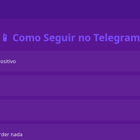
📱 Como Seguir no Telegram
ositivo
erder nada