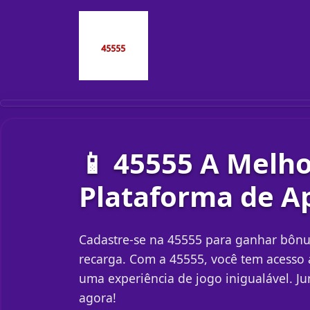
📱 45555 A Melh
Plataforma de A
Cadastre-se na 45555 para ganhar bônu
recarga. Com a 45555, você tem acesso 
uma experiência de jogo inigualável. J
agora!