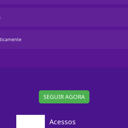
a
aticamente
SEGUIR AGORA
Acessos