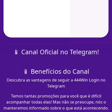
📱 Canal Oficial no Telegram!
📱 Benefícios do Canal
Descubra as vantagens de seguir a 444Win Login no
Telegram
Temos tantas promoções para você que é difícil
acompanhar todas elas! Mas não se preocupe, nós o
manteremos informado sobre o que está acontecendo.