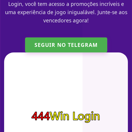
Login, você tem acesso a promoções incríveis e
uma experiência de jogo inigualável. Junte-se aos
vencedores agora!
SEGUIR NO TELEGRAM