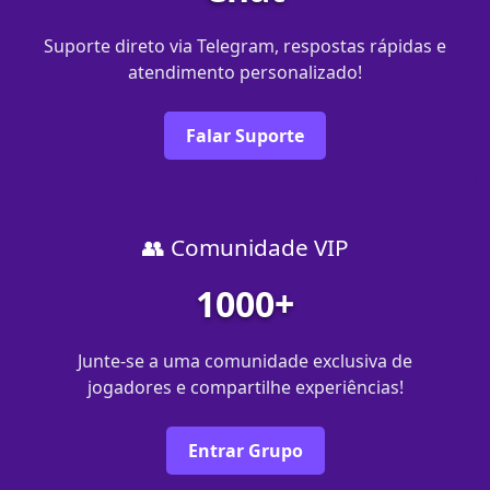
Suporte direto via Telegram, respostas rápidas e
atendimento personalizado!
Falar Suporte
👥 Comunidade VIP
1000+
Junte-se a uma comunidade exclusiva de
jogadores e compartilhe experiências!
Entrar Grupo