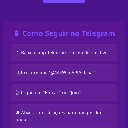
📱 Como Seguir no Telegram
📱 Baixe o app Telegram no seu dispositivo
🔍 Procure por "@444Win APPOficial"
👆 Toque em "Entrar" ou "Join"
🔔 Ative as notificações para não perder
nada