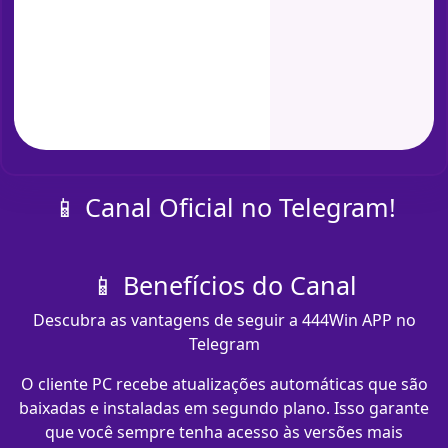
📱 Canal Oficial no Telegram!
📱 Benefícios do Canal
Descubra as vantagens de seguir a 444Win APP no
Telegram
O cliente PC recebe atualizações automáticas que são
baixadas e instaladas em segundo plano. Isso garante
que você sempre tenha acesso às versões mais