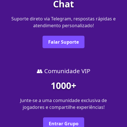
Chat
Suporte direto via Telegram, respostas rápidas e
atendimento personalizado!
Falar Suporte
👥 Comunidade VIP
1000+
Junte-se a uma comunidade exclusiva de
jogadores e compartilhe experiências!
Entrar Grupo