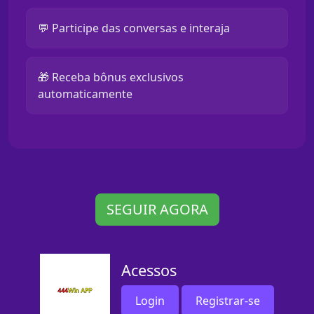
💬 Participe das conversas e interaja
🎁 Receba bônus exclusivos
automaticamente
SEGUIR AGORA
Acessos
Login
Registrar-se