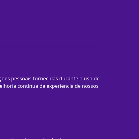
ções pessoais fornecidas durante o uso de
elhoria contínua da experiência de nossos