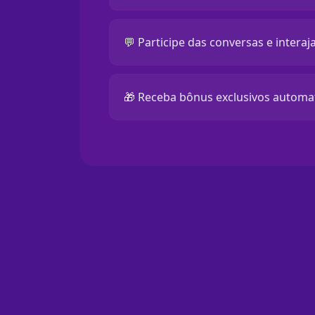
💬 Participe das conversas e interaj
🎁 Receba bônus exclusivos autom