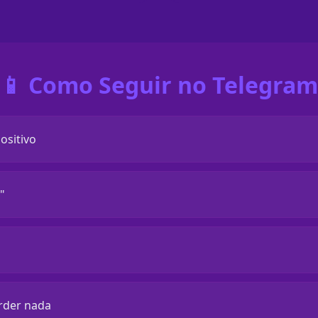
📱 Como Seguir no Telegram
ositivo
"
erder nada