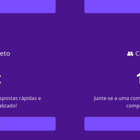
reto
👥 
t
espostas rápidas e
Junte-se a uma com
lizado!
compa
e