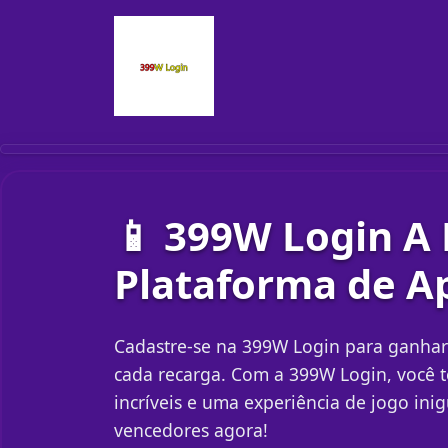
📱 399W Login A
Plataforma de A
Cadastre-se na 399W Login para ganhar
cada recarga. Com a 399W Login, você 
incríveis e uma experiência de jogo inig
vencedores agora!