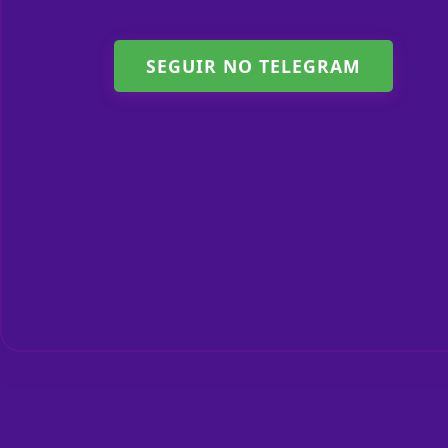
SEGUIR NO TELEGRAM