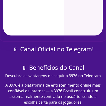
📱 Canal Oficial no Telegram!
📱 Benefícios do Canal
Descubra as vantagens de seguir a 3976 no Telegram
A 3976 é a plataforma de entretenimento online mais
confiável da internet — a 3976 Brasil construiu um
sistema realmente centrado no usuário, sendo a
escolha certa para os jogadores.