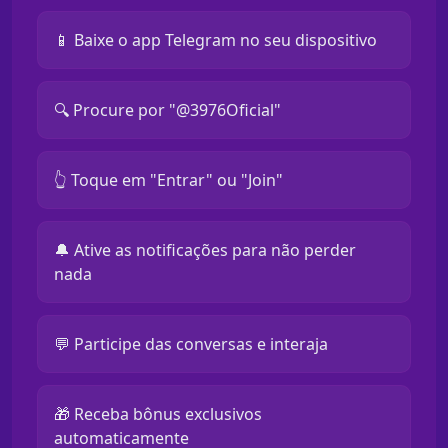
📱 Baixe o app Telegram no seu dispositivo
🔍 Procure por "@3976Oficial"
👆 Toque em "Entrar" ou "Join"
🔔 Ative as notificações para não perder
nada
💬 Participe das conversas e interaja
🎁 Receba bônus exclusivos
automaticamente