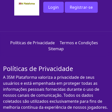
Login
Registrar-se
Políticas de Privacidade
Termos e Condições
Sitemap
Políticas de Privacidade
A 35M Plataforma valoriza a privacidade de seus
usuários e está empenhada em proteger todas as
informações pessoais fornecidas durante o uso de
nossos canais de comunicação. Todos os dados
coletados são utilizados exclusivamente para fins de
melhoria contínua da experiência de nossos jogadores.