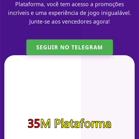
Plataforma, você tem acesso a promoções
incríveis e uma experiência de jogo inigualável.
Junte-se aos vencedores agora!
SEGUIR NO TELEGRAM