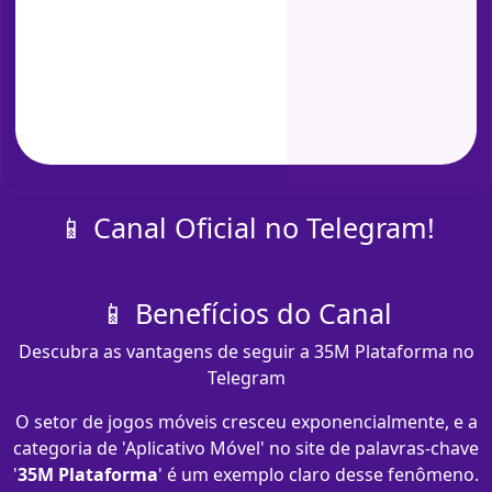
📱 Canal Oficial no Telegram!
📱 Benefícios do Canal
Descubra as vantagens de seguir a 35M Plataforma no
Telegram
O setor de jogos móveis cresceu exponencialmente, e a
categoria de 'Aplicativo Móvel' no site de palavras-chave
'
35M Plataforma
' é um exemplo claro desse fenômeno.