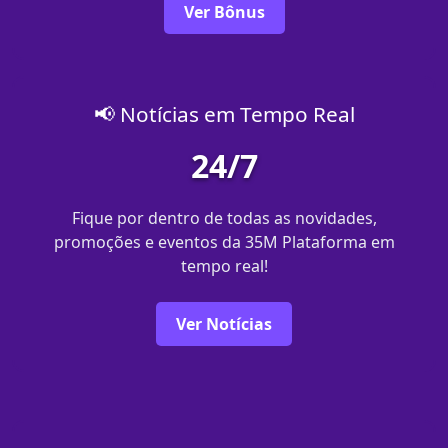
Ver Bônus
📢 Notícias em Tempo Real
24/7
Fique por dentro de todas as novidades,
promoções e eventos da 35M Plataforma em
tempo real!
Ver Notícias