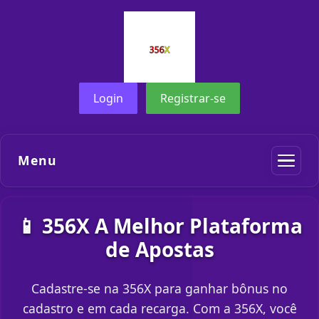
Login
Registrar-se
Menu
📱 356X A Melhor Plataforma
de Apostas
Cadastre-se na 356X para ganhar bônus no
cadastro e em cada recarga. Com a 356X, você