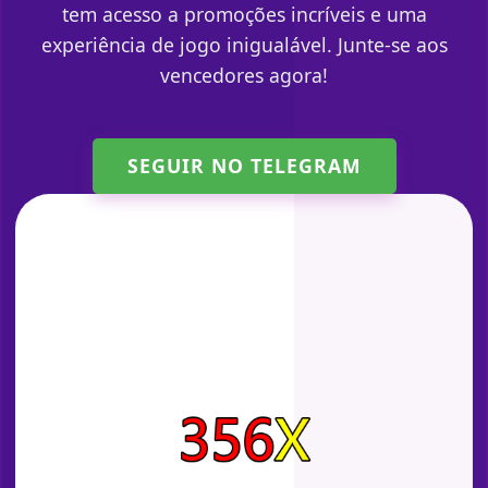
tem acesso a promoções incríveis e uma
experiência de jogo inigualável. Junte-se aos
vencedores agora!
SEGUIR NO TELEGRAM