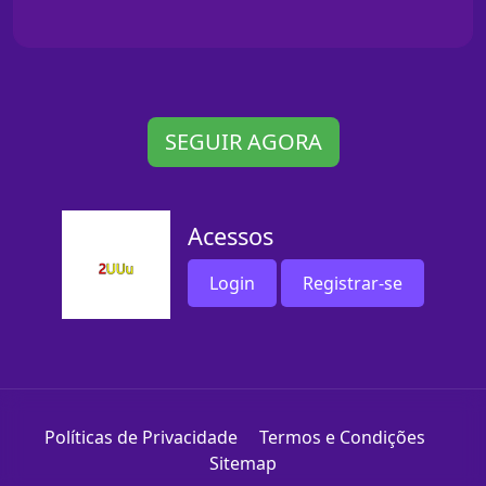
SEGUIR AGORA
Acessos
Login
Registrar-se
Políticas de Privacidade
Termos e Condições
Sitemap