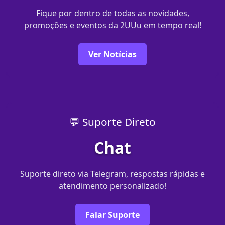
Fique por dentro de todas as novidades,
promoções e eventos da 2UUu em tempo real!
Ver Notícias
💬 Suporte Direto
Chat
Suporte direto via Telegram, respostas rápidas e
atendimento personalizado!
Falar Suporte