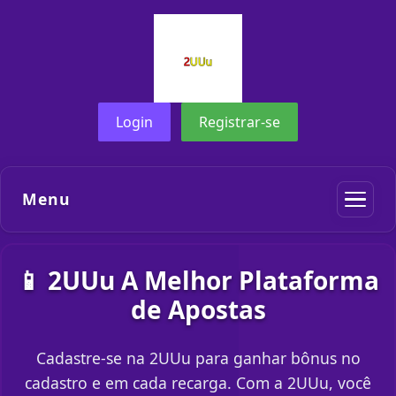
Login
Registrar-se
Menu
📱 2UUu A Melhor Plataforma
de Apostas
Cadastre-se na 2UUu para ganhar bônus no
cadastro e em cada recarga. Com a 2UUu, você