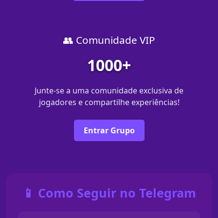
👥 Comunidade VIP
1000+
Junte-se a uma comunidade exclusiva de
jogadores e compartilhe experiências!
Entrar Grupo
📱 Como Seguir no Telegram