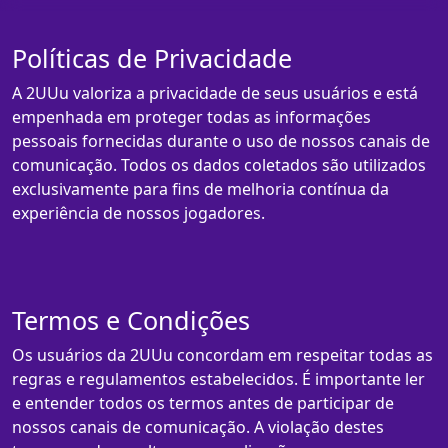
Políticas de Privacidade
A 2UUu valoriza a privacidade de seus usuários e está
empenhada em proteger todas as informações
pessoais fornecidas durante o uso de nossos canais de
comunicação. Todos os dados coletados são utilizados
exclusivamente para fins de melhoria contínua da
experiência de nossos jogadores.
Termos e Condições
Os usuários da 2UUu concordam em respeitar todas as
regras e regulamentos estabelecidos. É importante ler
e entender todos os termos antes de participar de
nossos canais de comunicação. A violação destes