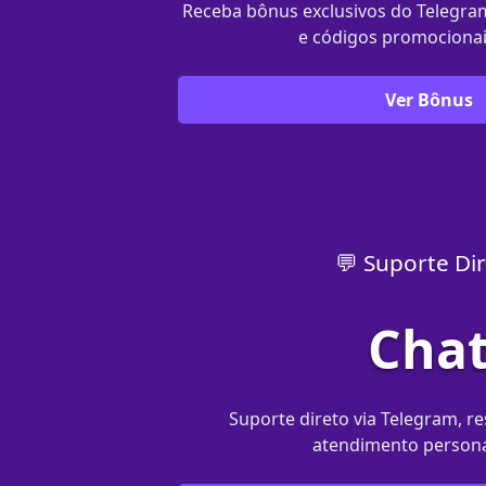
Receba bônus exclusivos do Telegra
e códigos promocionai
Ver Bônus
💬 Suporte Di
Cha
Suporte direto via Telegram, r
atendimento persona