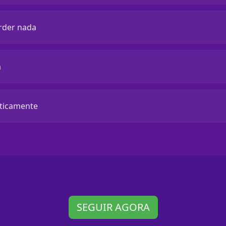
erder nada
a
aticamente
SEGUIR AGORA