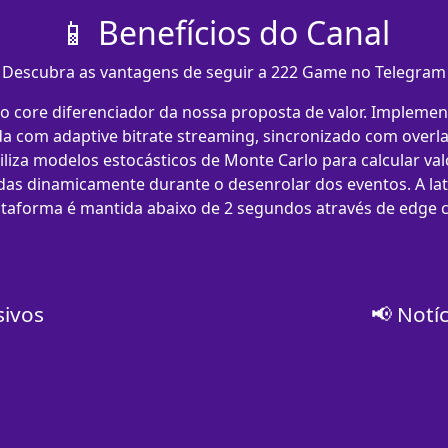
📱 Benefícios do Canal
Descubra as vantagens de seguir a 222 Game no Telegram
ui o core diferenciador da nossa proposta de valor. Imple
a com adaptive bitrate streaming, sincronizado com overlay
tiliza modelos estocásticos de Monte Carlo para calcular va
as dinamicamente durante o desenrolar dos eventos. A latê
lataforma é mantida abaixo de 2 segundos através de edge 
sivos
📢 Notí