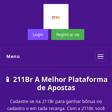
Login
Registrar-se
Menu
📱 211Br A Melhor Plataforma
de Apostas
Cadastre-se na 211Br para ganhar bônus no
cadastro e em cada recarga. Com a 211Br, você