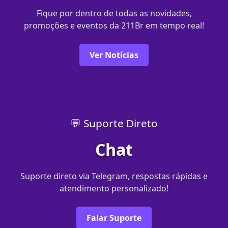
Fique por dentro de todas as novidades,
promoções e eventos da 211Br em tempo real!
Ver Notícias
💬 Suporte Direto
Chat
Suporte direto via Telegram, respostas rápidas e
atendimento personalizado!
Falar Suporte