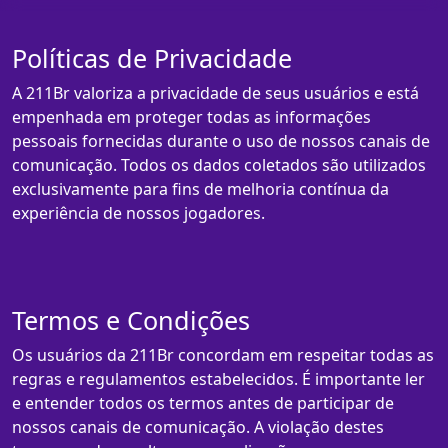
Políticas de Privacidade
A 211Br valoriza a privacidade de seus usuários e está
empenhada em proteger todas as informações
pessoais fornecidas durante o uso de nossos canais de
comunicação. Todos os dados coletados são utilizados
exclusivamente para fins de melhoria contínua da
experiência de nossos jogadores.
Termos e Condições
Os usuários da 211Br concordam em respeitar todas as
regras e regulamentos estabelecidos. É importante ler
e entender todos os termos antes de participar de
nossos canais de comunicação. A violação destes