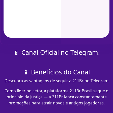
📱 Canal Oficial no Telegram!
📱 Benefícios do Canal
Descubra as vantagens de seguir a 211Br no Telegram
Como líder no setor, a plataforma 211Br Brasil segue o
princípio da justiça — a 211Br lança constantemente
promoções para atrair novos e antigos jogadores.