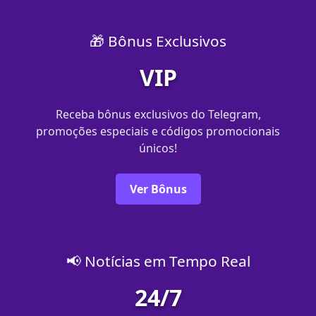
🎁 Bônus Exclusivos
VIP
Receba bônus exclusivos do Telegram,
promoções especiais e códigos promocionais
únicos!
Ver Bônus
📢 Notícias em Tempo Real
24/7