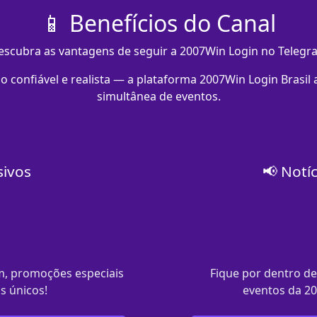
📱 Benefícios do Canal
escubra as vantagens de seguir a 2007Win Login no Telegr
 confiável e realista — a plataforma 2007Win Login Brasil
simultânea de eventos.
sivos
📢 Notí
m, promoções especiais
Fique por dentro d
s únicos!
eventos da 2