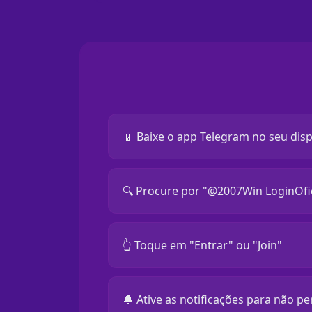
📱 Baixe o app Telegram no seu disp
🔍 Procure por "@2007Win LoginOfic
👆 Toque em "Entrar" ou "Join"
🔔 Ative as notificações para não p