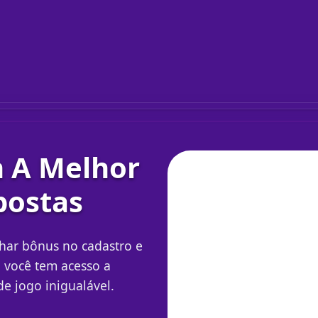
n A Melhor
postas
har bônus no cadastro e
 você tem acesso a
e jogo inigualável.