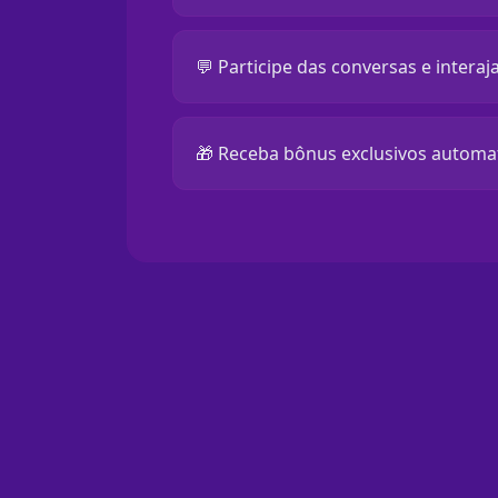
💬 Participe das conversas e interaj
🎁 Receba bônus exclusivos autom