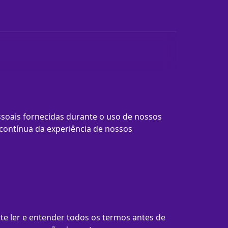
ssoais fornecidas durante o uso de nossos
 contínua da experiência de nossos
te ler e entender todos os termos antes de