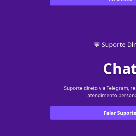
💬 Suporte Di
Cha
Suporte direto via Telegram, r
atendimento persona
Falar Suport