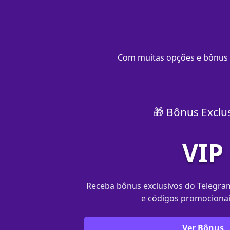
Com muitas opções e bônus co
🎁 Bônus Exclu
VIP
Receba bônus exclusivos do Telegra
e códigos promocionai
Ver Bônus