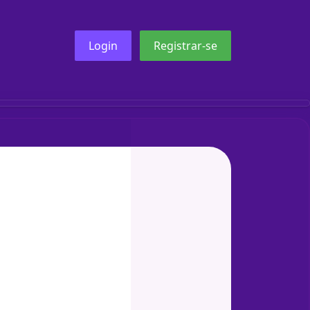
Login
Registrar-se