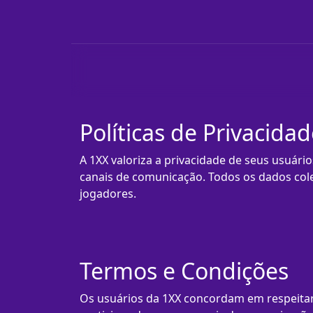
Políticas de Privacida
A 1XX valoriza a privacidade de seus usuár
canais de comunicação. Todos os dados cole
jogadores.
Termos e Condições
Os usuários da 1XX concordam em respeitar 