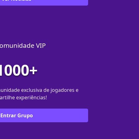
Comunidade VIP
1000+
unidade exclusiva de jogadores e
rtilhe experiências!
Entrar Grupo