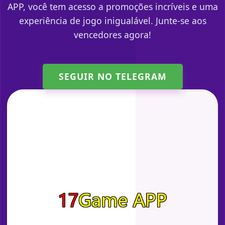
APP, você tem acesso a promoções incríveis e uma
experiência de jogo inigualável. Junte-se aos
vencedores agora!
SEGUIR NO TELEGRAM