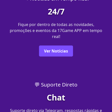
24/7
Fique por dentro de todas as novidades,
promoções e eventos da 17Game APP em tempo
real!
Ver Notícias
💬 Suporte Direto
Chat
Suporte direto via Telegram, respostas rápidas e