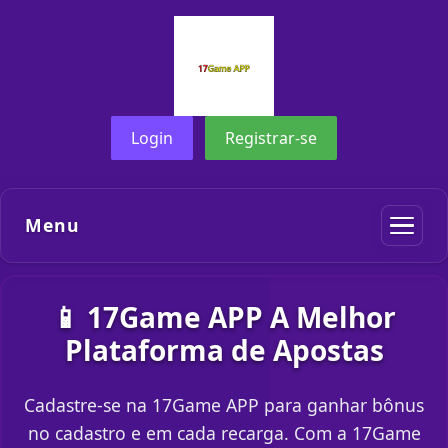
Login
Registrar-se
Menu
📱 17Game APP A Melhor
Plataforma de Apostas
Cadastre-se na 17Game APP para ganhar bônus
no cadastro e em cada recarga. Com a 17Game