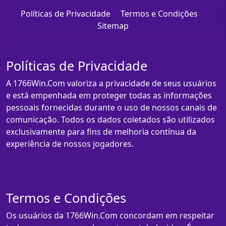
Políticas de Privacidade
Termos e Condições
Sitemap
Políticas de Privacidade
A 1766Win.Com valoriza a privacidade de seus usuários
e está empenhada em proteger todas as informações
pessoais fornecidas durante o uso de nossos canais de
comunicação. Todos os dados coletados são utilizados
exclusivamente para fins de melhoria contínua da
experiência de nossos jogadores.
Termos e Condições
Os usuários da 1766Win.Com concordam em respeitar