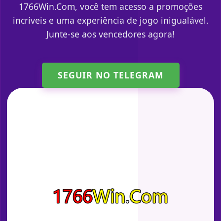
1766Win.Com, você tem acesso a promoções
incríveis e uma experiência de jogo inigualável.
Junte-se aos vencedores agora!
SEGUIR NO TELEGRAM