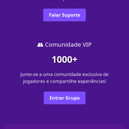
Falar Suporte
👥 Comunidade VIP
1000+
Junte-se a uma comunidade exclusiva de
jogadores e compartilhe experiências!
Entrar Grupo