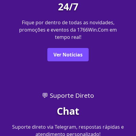
24/7
Fique por dentro de todas as novidades,
promoções e eventos da 1766Win.Com em
tempo real!
Ver Notícias
💬 Suporte Direto
Chat
Suporte direto via Telegram, respostas rápidas e
atendimento personalizado!