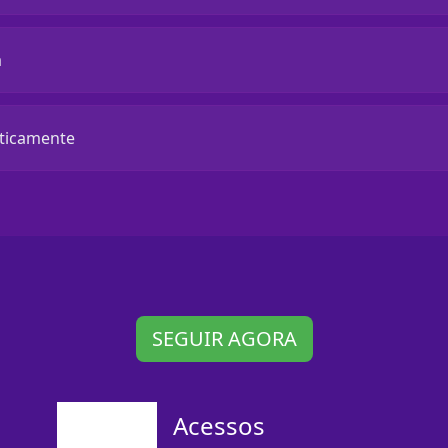
a
aticamente
SEGUIR AGORA
Acessos