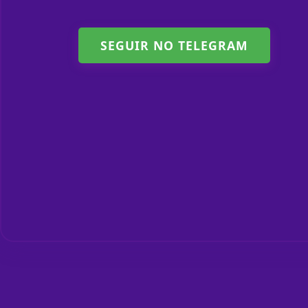
SEGUIR NO TELEGRAM