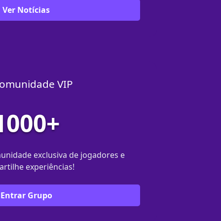
Ver Notícias
Comunidade VIP
1000+
unidade exclusiva de jogadores e
rtilhe experiências!
Entrar Grupo