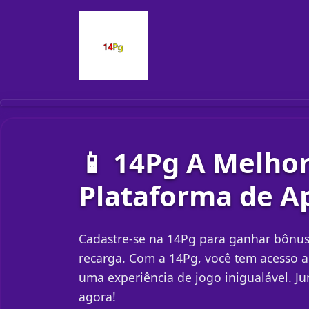
📱 14Pg A Melho
Plataforma de A
Cadastre-se na 14Pg para ganhar bônus
recarga. Com a 14Pg, você tem acesso a
uma experiência de jogo inigualável. J
agora!