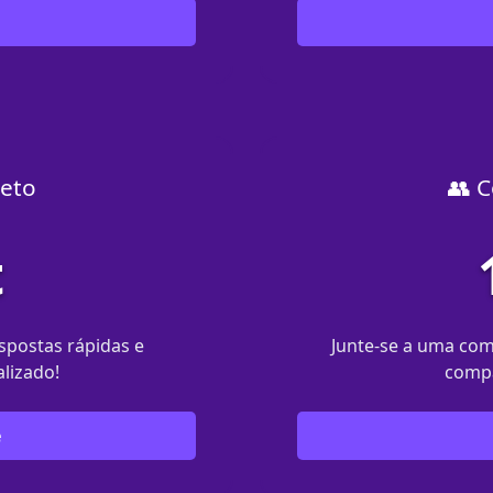
reto
👥 
t
espostas rápidas e
Junte-se a uma com
lizado!
compa
e