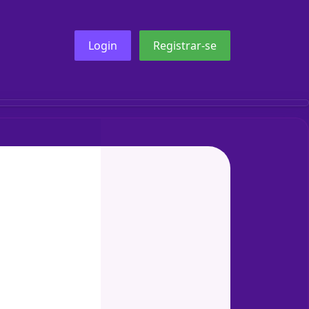
Login
Registrar-se