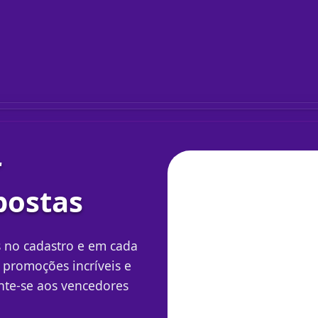
r
postas
 no cadastro e em cada
 promoções incríveis e
unte-se aos vencedores