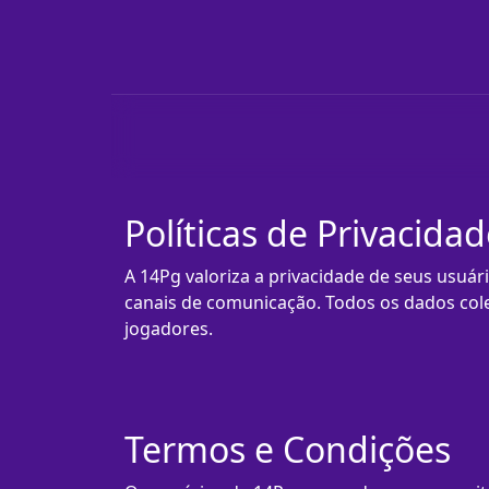
Políticas de Privacida
A 14Pg valoriza a privacidade de seus usuá
canais de comunicação. Todos os dados cole
jogadores.
Termos e Condições