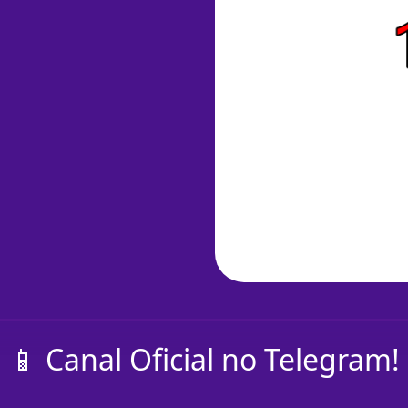
📱 Canal Oficial no Telegram!