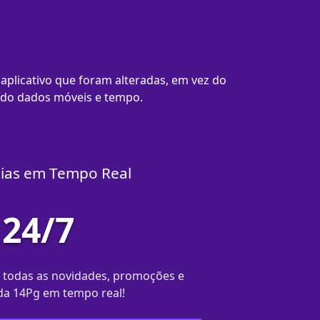
aplicativo que foram alteradas, em vez do
ndo dados móveis e tempo.
cias em Tempo Real
24/7
e todas as novidades, promoções e
da 14Pg em tempo real!