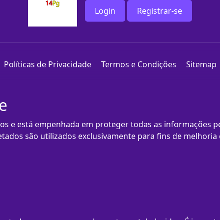
Login
Registrar-se
Políticas de Privacidade
Termos e Condições
Sitemap
de
rios e está empenhada em proteger todas as informações p
tados são utilizados exclusivamente para fins de melhoria