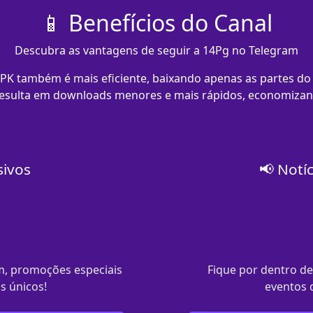
📱 Benefícios do Canal
Descubra as vantagens de seguir a 14Pg no Telegram
PK também é mais eficiente, baixando apenas as partes do 
o resulta em downloads menores e mais rápidos, economiza
sivos
📢 Notí
m, promoções especiais
Fique por dentro d
s únicos!
eventos 