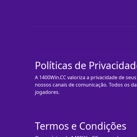
Políticas de Privacida
A 1400Win.CC valoriza a privacidade de seu
nossos canais de comunicação. Todos os dad
jogadores.
Termos e Condições