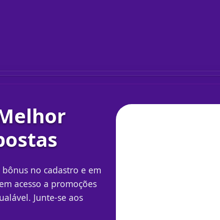
 Melhor
postas
 bônus no cadastro e em
tem acesso a promoções
ualável. Junte-se aos