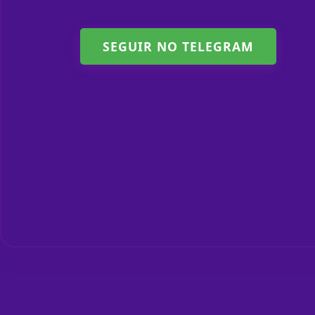
SEGUIR NO TELEGRAM