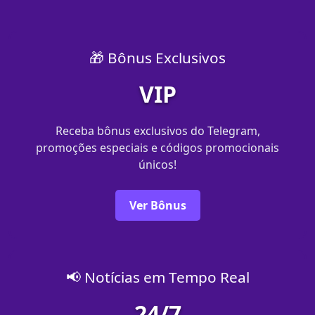
🎁 Bônus Exclusivos
VIP
Receba bônus exclusivos do Telegram,
promoções especiais e códigos promocionais
únicos!
Ver Bônus
📢 Notícias em Tempo Real
24/7