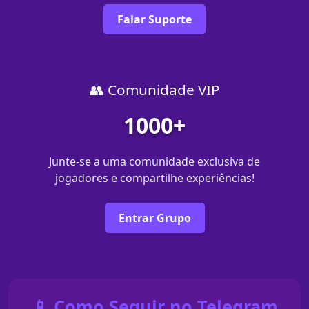
Falar Suporte
👥 Comunidade VIP
1000+
Junte-se a uma comunidade exclusiva de
jogadores e compartilhe experiências!
Entrar Grupo
📱 Como Seguir no Telegram