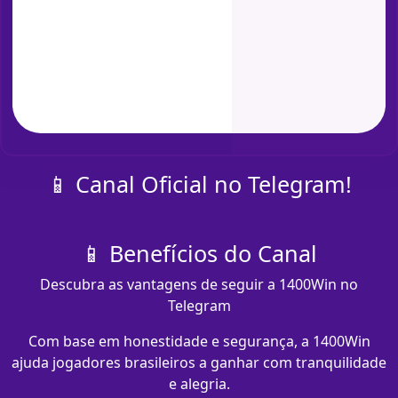
📱 Canal Oficial no Telegram!
📱 Benefícios do Canal
Descubra as vantagens de seguir a 1400Win no
Telegram
Com base em honestidade e segurança, a 1400Win
ajuda jogadores brasileiros a ganhar com tranquilidade
e alegria.