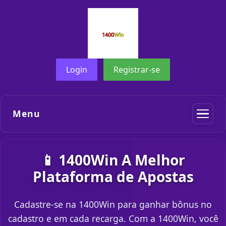
Login
Registrar-se
Menu
📱 1400Win A Melhor
Plataforma de Apostas
Cadastre-se na 1400Win para ganhar bônus no
cadastro e em cada recarga. Com a 1400Win, você