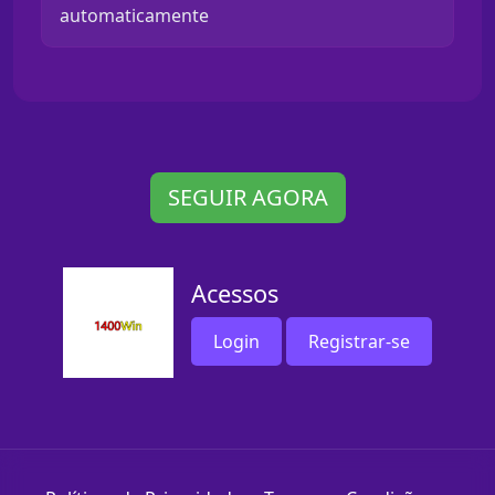
automaticamente
SEGUIR AGORA
Acessos
Login
Registrar-se