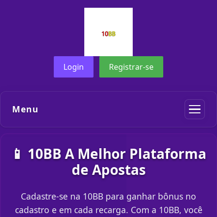
Login
Registrar-se
Menu
📱 10BB A Melhor Plataforma
de Apostas
Cadastre-se na 10BB para ganhar bônus no
cadastro e em cada recarga. Com a 10BB, você