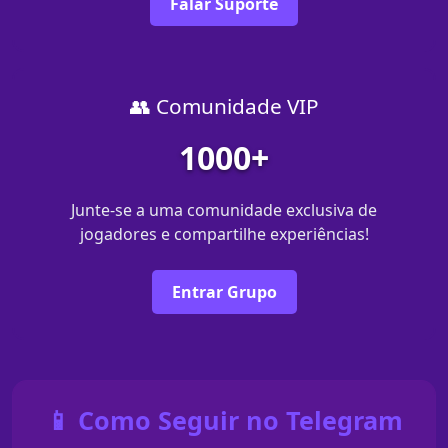
Falar Suporte
👥 Comunidade VIP
1000+
Junte-se a uma comunidade exclusiva de
jogadores e compartilhe experiências!
Entrar Grupo
📱 Como Seguir no Telegram