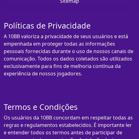
Sitemap
Políticas de Privacidade
A 10BB valoriza a privacidade de seus usuários e está
empenhada em proteger todas as informações
pessoais fornecidas durante o uso de nossos canais de
comunicação. Todos os dados coletados são utilizados
exclusivamente para fins de melhoria contínua da
experiência de nossos jogadores.
Termos e Condições
Os usuários da 10BB concordam em respeitar todas as
regras e regulamentos estabelecidos. É importante ler
e entender todos os termos antes de participar de