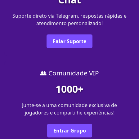
Suporte direto via Telegram, respostas rápidas e
atendimento personalizado!
Falar Suporte
👥 Comunidade VIP
1000+
Junte-se a uma comunidade exclusiva de
jogadores e compartilhe experiências!
Entrar Grupo