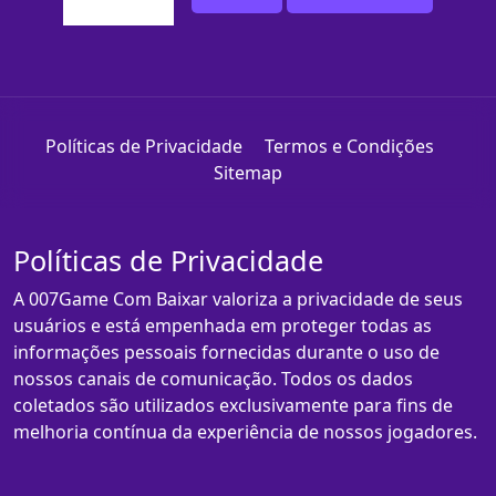
Políticas de Privacidade
Termos e Condições
Sitemap
Políticas de Privacidade
A 007Game Com Baixar valoriza a privacidade de seus
usuários e está empenhada em proteger todas as
informações pessoais fornecidas durante o uso de
nossos canais de comunicação. Todos os dados
coletados são utilizados exclusivamente para fins de
melhoria contínua da experiência de nossos jogadores.