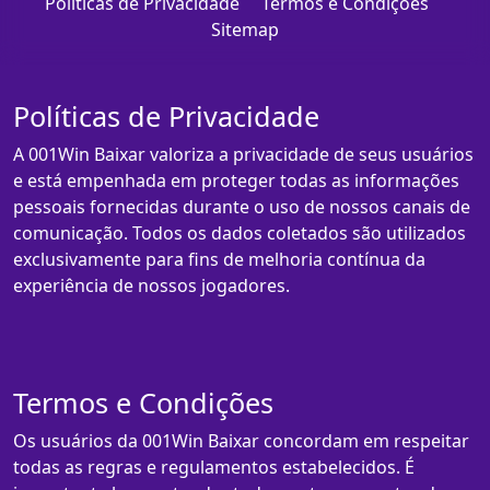
Políticas de Privacidade
Termos e Condições
Sitemap
Políticas de Privacidade
A 001Win Baixar valoriza a privacidade de seus usuários
e está empenhada em proteger todas as informações
pessoais fornecidas durante o uso de nossos canais de
comunicação. Todos os dados coletados são utilizados
exclusivamente para fins de melhoria contínua da
experiência de nossos jogadores.
Termos e Condições
Os usuários da 001Win Baixar concordam em respeitar
todas as regras e regulamentos estabelecidos. É