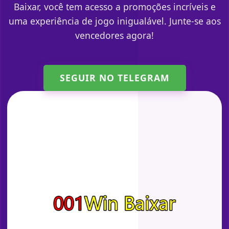
Baixar, você tem acesso a promoções incríveis e
uma experiência de jogo inigualável. Junte-se aos
vencedores agora!
SEGUIR NO TELEGRAM