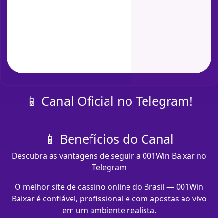
📱 Canal Oficial no Telegram!
📱 Benefícios do Canal
Descubra as vantagens de seguir a 001Win Baixar no
Telegram
O melhor site de cassino online do Brasil — 001Win
Baixar é confiável, profissional e com apostas ao vivo
em um ambiente realista.