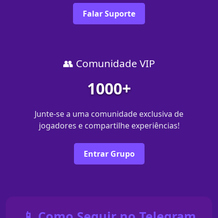
Falar Suporte
👥 Comunidade VIP
1000+
Junte-se a uma comunidade exclusiva de
jogadores e compartilhe experiências!
Entrar Grupo
📱 Como Seguir no Telegram