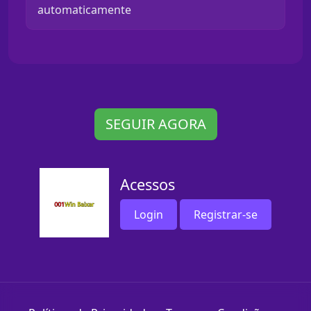
automaticamente
SEGUIR AGORA
Acessos
Login
Registrar-se